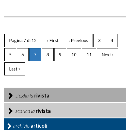
Pagina 7 di 12
« First
‹ Previous
3
4
5
6
7
8
9
10
11
Next ›
Last »
sfoglia la
rivista
scarica la
rivista
archivio
articoli