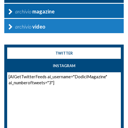
archivio
magazine
archivio
video
TWITTER
INSTAGRAM
[AIGetTwitterFeeds ai_username="DodiciMagazine"
ai_numberoftweets="3"]