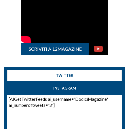
TWITTER
INSTAGRAM
[AIGetTwitterFeeds ai_username="DodiciMagazine"
ai_numberoftweets="3"]