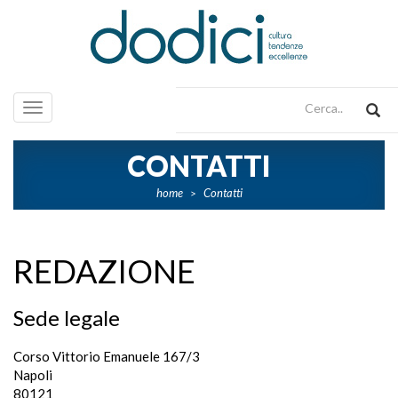
Toggle
navigation
CONTATTI
home
Contatti
>
REDAZIONE
Sede legale
Corso Vittorio Emanuele 167/3
Napoli
80121