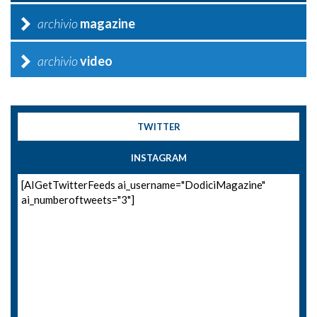
archivio
magazine
archivio
video
TWITTER
INSTAGRAM
[AIGetTwitterFeeds ai_username="DodiciMagazine"
ai_numberoftweets="3"]