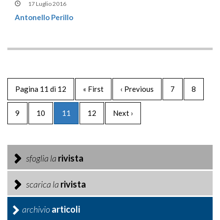
17 Luglio 2016
Antonello Perillo
Pagina 11 di 12
« First
‹ Previous
7
8
9
10
11
12
Next ›
sfoglia la
rivista
scarica la
rivista
archivio
articoli