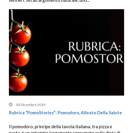
03 Dicembre 2019
Rubrica “PomoStories”: Pomodoro, Alleato Della Salute
Il pomodoro, principe della tavola italiana, tra pizza e
pasta, è un ortaggio largamente consumato nella dieta di