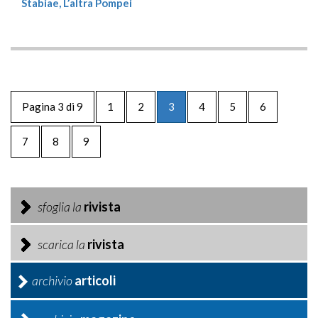
Stabiae, L’altra Pompei
Pagina 3 di 9
1
2
3
4
5
6
7
8
9
sfoglia la
rivista
scarica la
rivista
archivio
articoli