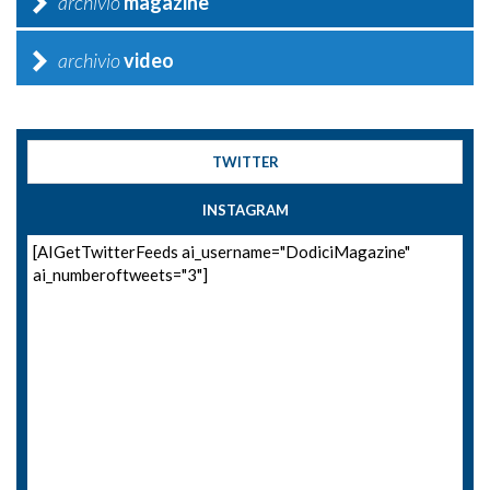
archivio
magazine
archivio
video
TWITTER
INSTAGRAM
[AIGetTwitterFeeds ai_username="DodiciMagazine"
ai_numberoftweets="3"]