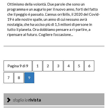
Ottimismo della volontà. Due parole che sono un
programma e un augurio per il nuovo anno, forti del fatto
che il peggio è passato. L’annus orribilis, il 2020 del Covid-
19 è alle nostre spalle, un anno di cui nessuno avrà
nostalgia, che ha ucciso più di 1,5 milioni di persone in
tutto il pianeta. Ora dobbiamo pensare a ri-partire, a
ripensare al futuro. Cogliere l’occasione...
Pagina 9 di 9
1
2
3
4
5
6
7
8
9
sfoglia la
rivista