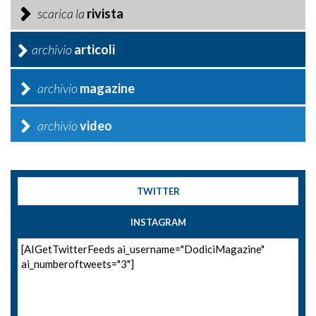
scarica la
rivista
archivio
articoli
archivio
magazine
archivio
video
TWITTER
INSTAGRAM
[AIGetTwitterFeeds ai_username="DodiciMagazine"
ai_numberoftweets="3"]