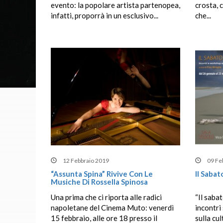
evento: la popolare artista partenopea,
crosta, 
infatti, proporrà in un esclusivo...
che...
12 Febbraio 2019
09 Fe
“Assunta Spina” Rivive Con Le
Il Sabat
Musiche Di Rossella Spinosa
Una prima che ci riporta alle radici
“Il sabat
napoletane del Cinema Muto: venerdì
incontri
15 febbraio, alle ore 18 presso il
sulla cu