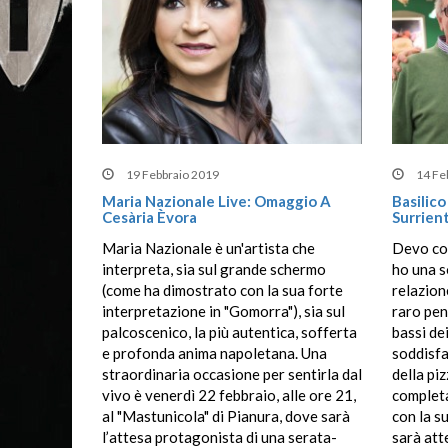
19 Febbraio 2019
14 Fe
Maria Nazionale Live: Omaggio A
Basilico
Cesària Èvora
Surrien
Maria Nazionale è un'artista che
Devo con
interpreta, sia sul grande schermo
ho una s
(come ha dimostrato con la sua forte
relazion
interpretazione in "Gomorra"), sia sul
raro pen
palcoscenico, la più autentica, sofferta
bassi de
e profonda anima napoletana. Una
soddisfa
straordinaria occasione per sentirla dal
della pi
vivo è venerdì 22 febbraio, alle ore 21,
completa
al "Mastunicola" di Pianura, dove sarà
con la s
l’attesa protagonista di una serata-
sarà att