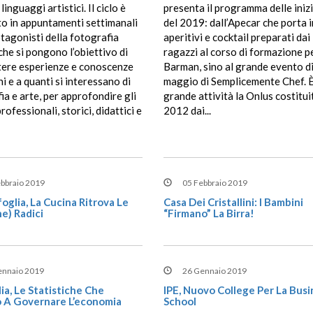
 linguaggi artistici. Il ciclo è
presenta il programma delle iniz
to in appuntamenti settimanali
del 2019: dall’Apecar che porta i
otagonisti della fotografia
aperitivi e cocktail preparati dai
 che si pongono l’obiettivo di
ragazzi al corso di formazione p
tere esperienze e conoscenze
Barman, sino al grande evento d
ni e a quanti si interessano di
maggio di Semplicemente Chef. È
ia e arte, per approfondire gli
grande attività la Onlus costitui
rofessionali, storici, didattici e
2012 dai...
ebbraio 2019
05 Febbraio 2019
oglia, La Cucina Ritrova Le
Casa Dei Cristallini: I Bambini
e) Radici
“firmano” La Birra!
ennaio 2019
26 Gennaio 2019
ia, Le Statistiche Che
IPE, Nuovo College Per La Busi
 A Governare L’economia
School