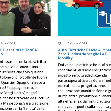
bbraio 2019
14 Febbraio 2019
 E Pizza Fritta: Torn’ A
Auto Elettriche E Isole A Impa
to
Zero: L’industria Sceglie La E-
Mobility
fessarlo: con la pizza fritta
Dai veicoli elettrici e ibridi ai nu
orta di odio-amore, una
esperimenti di "Isole energetiche
e irrisolta che solo qualche
impatto zero. Graded, azienda
tolone di olio bollente fuori i
partenopea attiva da 60 anni nel
i Quartieri Spagnoli riesce a
mercato della progettazione,
re. Un appagamento, quello
realizzazione, manutenzione e g
zza “oggi a otto”, magari
di impianti di produzione di ener
, che ho ritrovato da Piccirillo
alta efficienza, da fonti tradizion
ua Masardona. Sarà tradizione,
rinnovabili, punta sulla mobilità 
enzione per la “tenuta” della