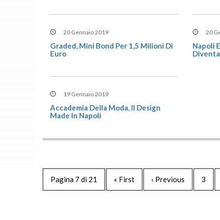
20 Gennaio 2019
20 G
Graded, Mini Bond Per 1,5 Milioni Di
Napoli E
Euro
Divent
19 Gennaio 2019
Accademia Della Moda, Il Design
Made In Napoli
Pagina 7 di 21
« First
‹ Previous
3