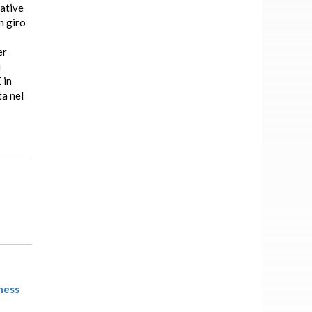
iative
n giro
er
i
 in
ta nel
ness