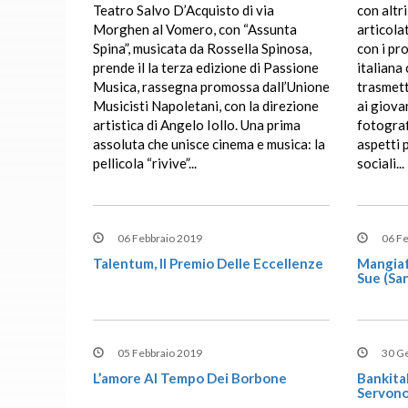
Teatro Salvo D’Acquisto di via
con altri
Morghen al Vomero, con “Assunta
articola
Spina”, musicata da Rossella Spinosa,
con i pr
prende il la terza edizione di Passione
italiana
Musica, rassegna promossa dall’Unione
trasmet
Musicisti Napoletani, con la direzione
ai giova
artistica di Angelo Iollo. Una prima
fotograf
assoluta che unisce cinema e musica: la
aspetti p
pellicola “rivive”...
sociali...
06 Febbraio 2019
06 F
Talentum, Il Premio Delle Eccellenze
Mangiaf
Sue (san
05 Febbraio 2019
30 G
L’amore Al Tempo Dei Borbone
Bankital
Servono