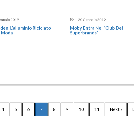
ennaio 2019
20 Gennaio 2019
den, L’alluminio Riciclato
Moby Entra Nel “Club Dei
a Moda
Superbrands”
4
5
6
7
8
9
10
11
Next ›