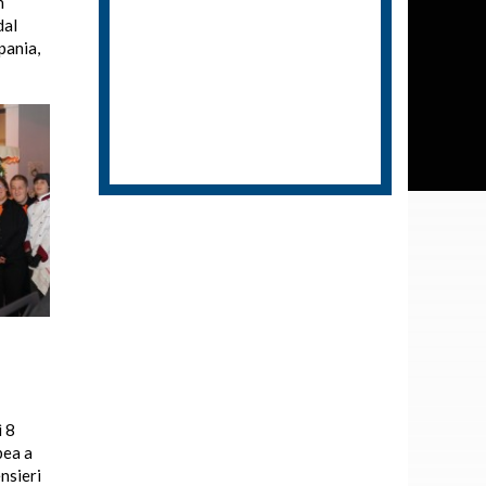
n
dal
pania,
ì 8
bea a
nsieri