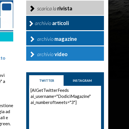
scarica la
rivista
archivio
articoli
archivio
magazine
archivio
video
tto
ovi
TWITTER
INSTAGRAM
" a
[AIGetTwitterFeeds
ai_username="DodiciMagazine"
ai_numberoftweets="3"]
estione
gia ad
ali e
green.