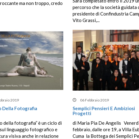
Sarà completato entro il 2019 u
croccante ma non troppo, credo
percorso che la società guidata 
presidente di Confindustria Cam
Vito Grassi,...
bbraio 2019
06 Febbraio 2019
o Della Fotografia
Semplici Pensieri E Ambiziosi
Progetti
o della fotografia” è un ciclo di
di Maria Pia De Angelis Venerd
 sul linguaggio fotografico e
febbraio, dalle ore 19, a Villa Eu
ltura visiva anche in relazione
Cuma la Bottega dei Semplici Pe