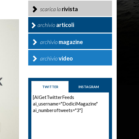
scarica la
rivista
archivio
articoli
archivio
magazine
archivio
video
TWITTER
INSTAGRAM
[AIGetTwitterFeeds
ai_username="DodiciMagazine"
ai_numberoftweets="3"]