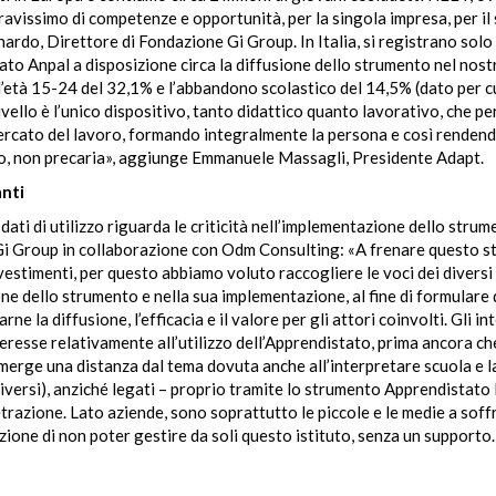
avissimo di competenze e opportunità, per la singola impresa, per il
ardo, Direttore di Fondazione Gi Group. In Italia, si registrano sol
 dato Anpal a disposizione circa la diffusione dello strumento nel nos
d’età 15-24 del 32,1% e l’abbandono scolastico del 14,5% (dato per cui
 livello è l’unico dispositivo, tanto didattico quanto lavorativo, che p
mercato del lavoro, formando integralmente la persona e così renden
odo, non precaria», aggiunge Emmanuele Massagli, Presidente Adapt.
anti
 dati di utilizzo riguarda le criticità nell’implementazione dello strum
 Gi Group in collaborazione con Odm Consulting: «A frenare questo 
estimenti, per questo abbiamo voluto raccogliere le voci dei diversi
ne dello strumento e nella sua implementazione, al fine di formulare 
la diffusione, l’efficacia e il valore per gli attori coinvolti. Gli int
teresse relativamente all’utilizzo dell’Apprendistato, prima ancora che
emerge una distanza dal tema dovuta anche all’interpretare scuola e 
iversi), anziché legati – proprio tramite lo strumento Apprendistato I
razione. Lato aziende, sono soprattutto le piccole e le medie a soffr
ione di non poter gestire da soli questo istituto, senza un supporto