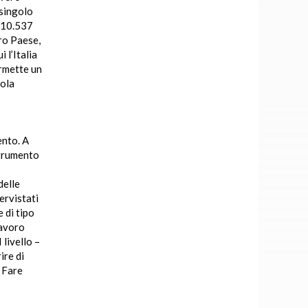
 singolo
o 10.537
tro Paese,
 l’Italia
ermette un
dola
ento. A
strumento
delle
ervistati
 di tipo
lavoro
 livello –
ire di
. Fare