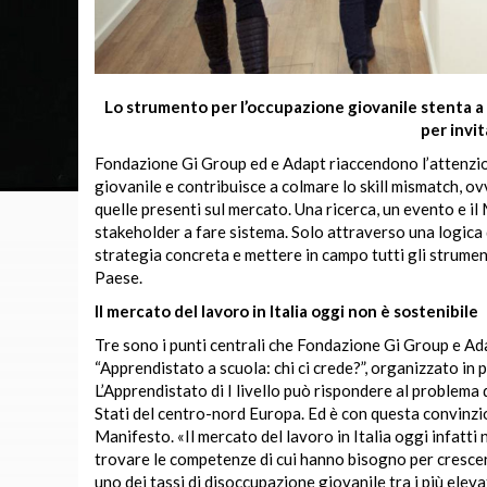
Lo strumento per l’occupazione giovanile stenta a
per invi
Fondazione Gi Group ed e Adapt riaccendono l’attenzione
giovanile e contribuisce a colmare lo skill mismatch, ov
quelle presenti sul mercato. Una ricerca, un evento e il 
stakeholder a fare sistema. Solo attraverso una logica 
strategia concreta e mettere in campo tutti gli strument
Paese.
Il mercato del lavoro in Italia oggi non è sostenibile
Tre sono i punti centrali che Fondazione Gi Group e Ada
“Apprendistato a scuola: chi ci crede?”, organizzato in
L’Apprendistato di I livello può rispondere al problema
Stati del centro-nord Europa. Ed è con questa convinzio
Manifesto. «Il mercato del lavoro in Italia oggi infatti 
trovare le competenze di cui hanno bisogno per crescer
uno dei tassi di disoccupazione giovanile tra i più elev