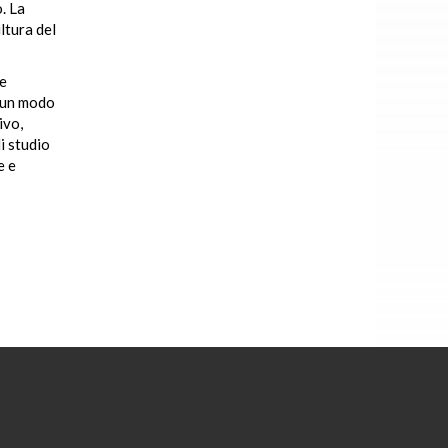
o. La
ltura del
 e
i un modo
ivo,
i studio
e e