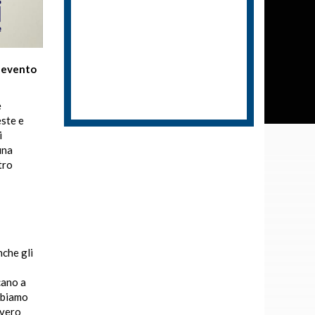
n evento
e
este e
i
una
tro
nche gli
cano a
abbiamo
vvero