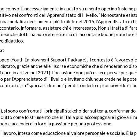
 sono coinvolti necessariamente in questo strumento operino insieme p
tivo nei confronti dell’Apprendistato di I livello. “Nonostante esist
na modalità decisamente più fruibile nel 2015, l’Apprendistato di I l
contarlo, informare, assistere chi è interessato. Non si tratta di far
 e neanche dottrina autoreferente ma di raccontare buone pratiche e 
o didattico.
pt
europeo (Youth Employment Support Package), il contesto è favorevole
distato, grazie anche alle risorse economiche che si renderanno disp
 euro in arrivo nel 2021). L’occasione non può essere persa: per que
per l’Apprendistato di I livello e invitano chiunque crede nelle pote
contratto, «a “sporcarsi le mani” per diffonderlo e promuoverlo», co
 si sono confrontati i principali stakeholder sul tema, confermando
escritto come lo strumento che in Italia può accompagnare i giovani 
iodo e accendere in loro la passione per una professione.
 lavoro, intesa come educazione al valore personale e sociale. È la 