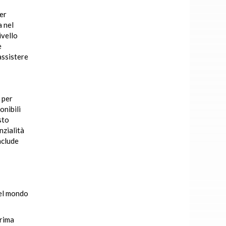
er
a nel
ivello
e
assistere
 per
onibili
sto
nzialità
nclude
nel mondo
prima