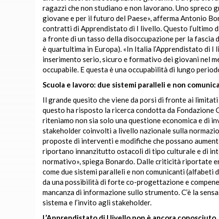
ragazzi che non studiano e non lavorano. Uno spreco gr
giovane e per il futuro del Paese», afferma Antonio Bon
contratti di Apprendistato di I livello. Questo l’ultimo
a fronte di un tasso della disoccupazione per la fascia 
è quartultima in Europa). «In Italia l’Apprendistato di I
inserimento serio, sicuro e formativo dei giovani nel 
occupabile. E questa è una occupabilità di lungo peri
Scuola e lavoro: due sistemi paralleli e non comunic
Il grande quesito che viene da porsi di fronte ai limitati
questo ha risposto la ricerca condotta da Fondazione
riteniamo non sia solo una questione economica e di inv
stakeholder coinvolti a livello nazionale sulla normazio
proposte di interventi e modifiche che possano aumentarne 
riportano innanzitutto ostacoli di tipo culturale e di in
normativo», spiega Bonardo. Dalle criticità riportate 
come due sistemi paralleli e non comunicanti (alfabeti d
da una possibilità di forte co-progettazione e compenet
mancanza di informazione sullo strumento. C’è la sensaz
sistema e l’invito agli stakeholder.
L’Apprendistato di I livello non è ancora conosciuto