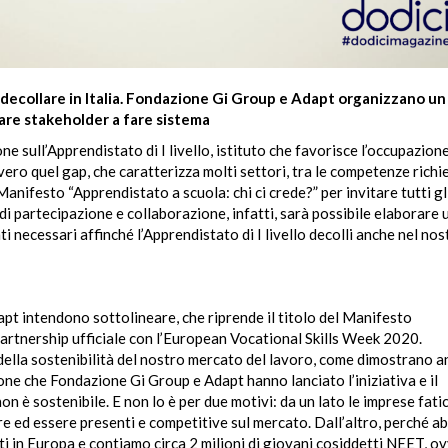
 decollare in Italia. Fondazione Gi Group e Adapt organizzano u
tare stakeholder a fare sistema
 sull’Apprendistato di I livello, istituto che favorisce l’occupazion
vero quel gap, che caratterizza molti settori, tra le competenze richi
Manifesto “Apprendistato a scuola: chi ci crede?” per invitare tutti gl
di partecipazione e collaborazione, infatti, sarà possibile elaborare 
i necessari affinché l’Apprendistato di I livello decolli anche nel nos
pt intendono sottolineare, che riprende il titolo del Manifesto
 partnership ufficiale con l’European Vocational Skills Week 2020.
 della sostenibilità del nostro mercato del lavoro, come dimostrano a
ne che Fondazione Gi Group e Adapt hanno lanciato l’iniziativa e il
non è sostenibile. E non lo è per due motivi: da un lato le imprese fati
e ed essere presenti e competitive sul mercato. Dall’altro, perché 
ati in Europa e contiamo circa 2 milioni di giovani cosiddetti NEET, o