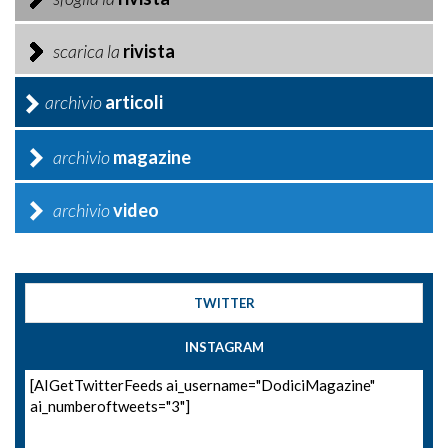
scarica la
rivista
archivio
articoli
archivio
magazine
archivio
video
TWITTER
INSTAGRAM
[AIGetTwitterFeeds ai_username="DodiciMagazine"
ai_numberoftweets="3"]