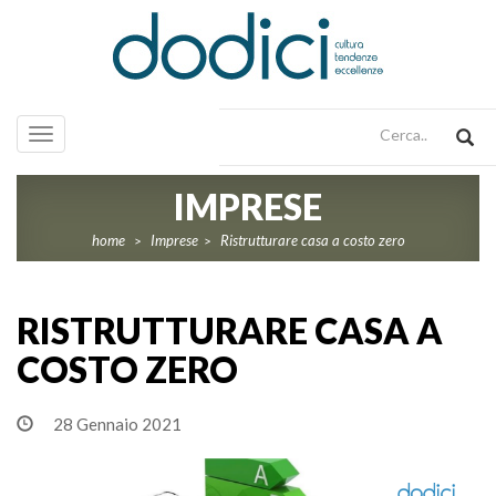
Toggle
navigation
IMPRESE
home
Imprese
Ristrutturare casa a costo zero
>
>
RISTRUTTURARE CASA A
COSTO ZERO
28 Gennaio 2021