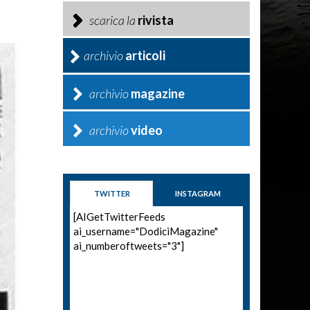
scarica la
rivista
archivio
articoli
archivio
magazine
archivio
video
TWITTER
INSTAGRAM
[AIGetTwitterFeeds
ai_username="DodiciMagazine"
ai_numberoftweets="3"]