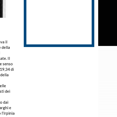
va il
 della
l
te. Il
te senso
 19,34 di
della
elle
sti dei
o dai
arghi e
l’Irpinia