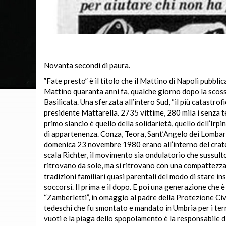
Novanta secondi di paura.
”Fate presto” è il titolo che il Mattino di Napoli pubblic
Mattino quaranta anni fa, qualche giorno dopo la scossa
Basilicata. Una sferzata all’intero Sud, “il più catastrof
presidente Mattarella. 2735 vittime, 280 mila i senza 
primo slancio è quello della solidarietà, quello dell’I
di appartenenza. Conza, Teora, Sant’Angelo dei Lombardi
domenica 23 novembre 1980 erano all’interno del crater
scala Richter, il movimento sia ondulatorio che sussult
ritrovano da sole, ma si ritrovano con una compattezza, 
tradizioni familiari quasi parentali del modo di stare ins
soccorsi. Il prima e il dopo. E poi una generazione che 
“Zamberletti”, in omaggio al padre della Protezione Civi
tedeschi che fu smontato e mandato in Umbria per i terr
vuoti e la piaga dello spopolamento è la responsabile d