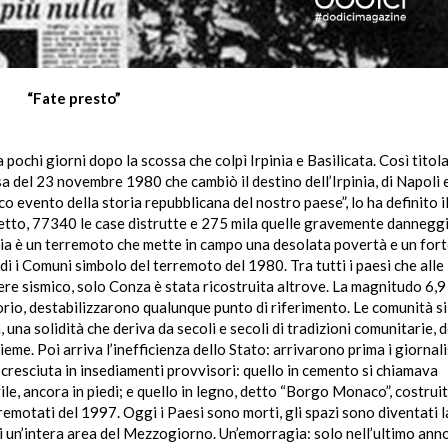
“Fate presto”
a pochi giorni dopo la scossa che colpì Irpinia e Basilicata. Così titola
 del 23 novembre 1980 che cambiò il destino dell’Irpinia, di Napoli e
ico evento della storia repubblicana del nostro paese”, lo ha definito i
tetto, 77340 le case distrutte e 275 mila quelle gravemente danneggia
rpinia è un terremoto che mette in campo una desolata povertà e un for
 i Comuni simbolo del terremoto del 1980. Tra tutti i paesi che alle
e sismico, solo Conza è stata ricostruita altrove. La magnitudo 6,9 
orio, destabilizzarono qualunque punto di riferimento. Le comunità si
una solidità che deriva da secoli e secoli di tradizioni comunitarie, d
ieme. Poi arriva l’inefficienza dello Stato: arrivarono prima i giornali
è cresciuta in insediamenti provvisori: quello in cemento si chiamava
le, ancora in piedi; e quello in legno, detto “Borgo Monaco”, costruit
emotati del 1997. Oggi i Paesi sono morti, gli spazi sono diventati l
i un’intera area del Mezzogiorno. Un’emorragia: solo nell’ultimo anno 