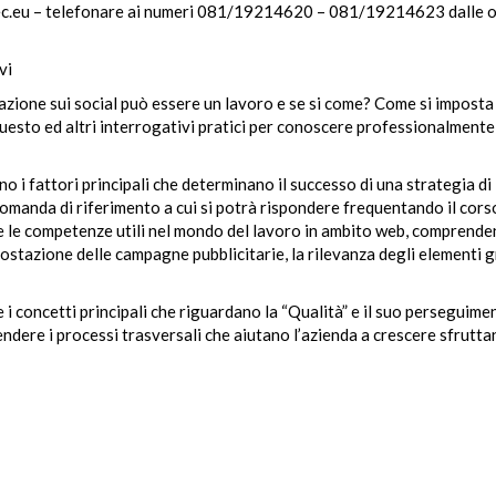
c.eu –
telefonare ai numeri 081/19214620 – 081/19214623 dalle o
ivi
zione sui social può essere un lavoro e se si come? Come si imposta
uesto ed altri interrogativi pratici per conoscere professionalmente 
o i fattori principali che determinano il successo di una strategia di
manda di riferimento a cui si potrà rispondere frequentando il cors
re le competenze utili nel mondo del lavoro in ambito web, comprende
impostazione delle campagne pubblicitarie, la rilevanza degli elementi g
 concetti principali che riguardano la “Qualità” e il suo perseguime
ndere i processi trasversali che aiutano l’azienda a crescere sfrutta