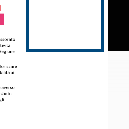
essorato
tività
 Regione
alorizzare
ilità ai
traverso
 che in
gli