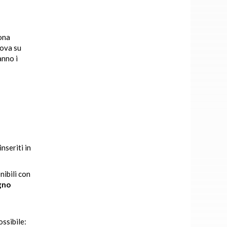
rona
rova su
anno i
nseriti in
nibili con
ugno
ossibile: