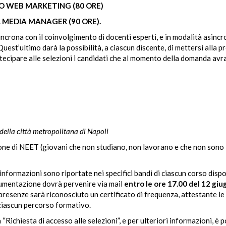
O WEB MARKETING (80 ORE)
 MEDIA MANAGER (90 ORE).
incrona con il coinvolgimento di docenti esperti, e in modalità asinc
uest’ultimo darà la possibilità, a ciascun discente, di mettersi alla p
ecipare alle selezioni i candidati che al momento della domanda avr
della città
metropolitana di Napoli
ione di NEET (giovani che non studiano, non lavorano e che non sono i
informazioni sono riportate nei specifici bandi di ciascun corso dispo
umentazione dovrà pervenire via mail
entro le ore 17.00 del 12 gi
resenze sarà riconosciuto un certificato di frequenza, attestante le
 ciascun percorso formativo.
“Richiesta di accesso alle selezioni”, e per ulteriori informazioni, è p