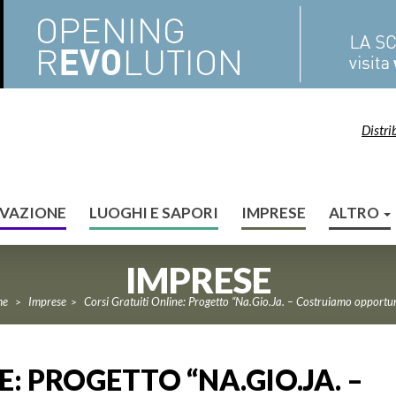
Distri
VAZIONE
LUOGHI E SAPORI
IMPRESE
ALTRO
IMPRESE
me
Imprese
Corsi Gratuiti Online: Progetto “Na.Gio.Ja. – Costruiamo opportun
>
>
: PROGETTO “NA.GIO.JA. –