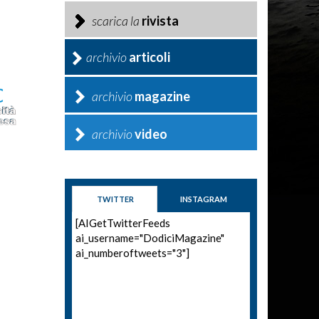
scarica la
rivista
archivio
articoli
archivio
magazine
archivio
video
TWITTER
INSTAGRAM
[AIGetTwitterFeeds
ai_username="DodiciMagazine"
ai_numberoftweets="3"]