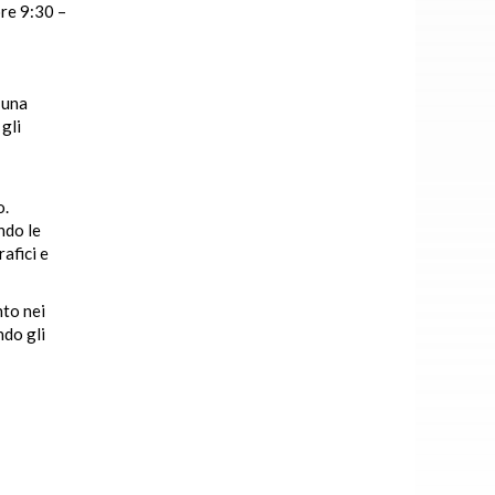
re 9:30 –
 una
gli
o.
ndo le
rafici e
nto nei
ndo gli