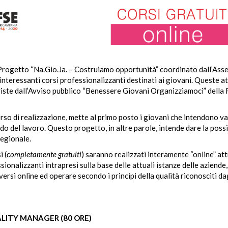
 Progetto “Na.Gio.Ja. – Costruiamo opportunità” coordinato dall’Ass
teressanti corsi professionalizzanti destinati ai giovani. Queste at
viste dall’Avviso pubblico “Benessere Giovani Organizziamoci” della
orso di realizzazione, mette al primo posto i giovani che intendono v
o del lavoro. Questo progetto, in altre parole, intende dare la possib
 regionale.
i (
completamente gratuiti
) saranno realizzati interamente “online” at
sionalizzanti intrapresi sulla base delle attuali istanze delle aziende,
si online ed operare secondo i principi della qualità riconosciti da
LITY MANAGER (80 ORE)