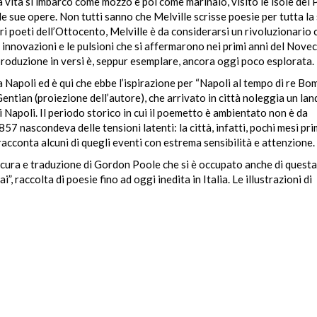
a vita si imbarcò come mozzo e poi come marinaio, visitò le isole del 
le sue opere. Non tutti sanno che Melville scrisse poesie per tutta la 
 poeti dell’Ottocento, Melville è da considerarsi un rivoluzionario 
 innovazioni e le pulsioni che si affermarono nei primi anni del Nove
roduzione in versi è, seppur esemplare, ancora oggi poco esplorata.
 Napoli ed è qui che ebbe l’ispirazione per “Napoli al tempo di re Bom
tian (proiezione dell’autore), che arrivato in città noleggia un land
i Napoli. Il periodo storico in cui il poemetto è ambientato non è da
57 nascondeva delle tensioni latenti: la città, infatti, pochi mesi pr
racconta alcuni di quegli eventi con estrema sensibilità e attenzione.
 a cura e traduzione di Gordon Poole che si è occupato anche di questa
i”, raccolta di poesie fino ad oggi inedita in Italia. Le illustrazioni di