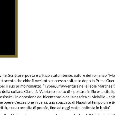
le. Scrittore, poeta e critico statunitense, autore del romanzo “Mo
’Ottocento che ebbe il meritato successo soltanto dopo la Prima Guer
per il suo primo romanzo, “Typee, un’avventura nelle Isole Marchesi”,
ella collana Classici. “Abbiamo scelto di riportare in libreria titoli
amosissimi. In occasione del bicentenario della nascita di Melville – sp
e opere d’eccezione in versi: uno spaccato di Napoli al tempo di re 
à, e una raccolta di poesie, fino ad oggi mai pubblicata in Italia”.