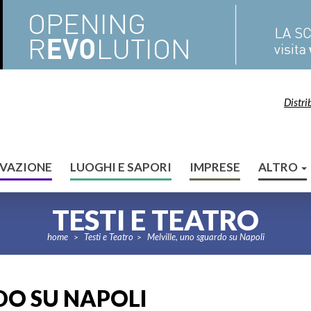
Distri
VAZIONE
LUOGHI E SAPORI
IMPRESE
ALTRO
TESTI E TEATRO
home
Testi e Teatro
Melville, uno sguardo su Napoli
>
>
DO SU NAPOLI