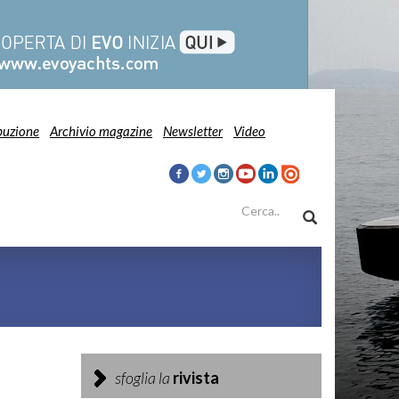
buzione
Archivio magazine
Newsletter
Video
sfoglia la
rivista