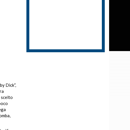
by Dick”,
ra
 scelto
 poco
iega
Bomba,