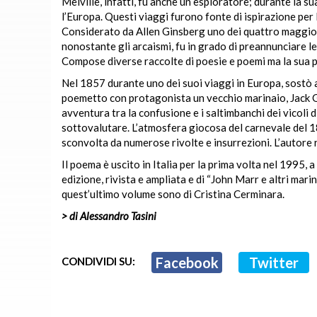
Melville, infatti, fu anche un esploratore; durante la su
l’Europa. Questi viaggi furono fonte di ispirazione per 
Considerato da Allen Ginsberg uno dei quattro maggiori
nonostante gli arcaismi, fu in grado di preannunciare le
Compose diverse raccolte di poesie e poemi ma la sua p
Nel 1857 durante uno dei suoi viaggi in Europa, sostò a
poemetto con protagonista un vecchio marinaio, Jack Gen
avventura tra la confusione e i saltimbanchi dei vicoli d
sottovalutare. L’atmosfera giocosa del carnevale del 18
sconvolta da numerose rivolte e insurrezioni. L’autore 
Il poema è uscito in Italia per la prima volta nel 1995,
edizione, rivista e ampliata e di “John Marr e altri marina
quest’ultimo volume sono di Cristina Cerminara.
> di Alessandro Tasini
Facebook
Twitter
CONDIVIDI SU: