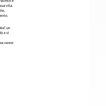
Pacifico e
sua vita.
che,
cento.
ba”, un
ò e si
ima venne