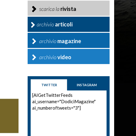
scarica la
rivista
archivio
articoli
archivio
magazine
archivio
video
TWITTER
INSTAGRAM
[AIGetTwitterFeeds
ai_username="DodiciMagazine"
ai_numberoftweets="3"]