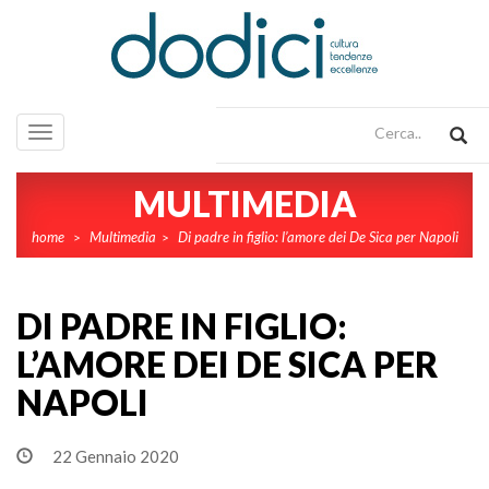
Toggle
navigation
MULTIMEDIA
home
Multimedia
Di padre in figlio: l’amore dei De Sica per Napoli
>
>
DI PADRE IN FIGLIO:
L’AMORE DEI DE SICA PER
NAPOLI
22 Gennaio 2020