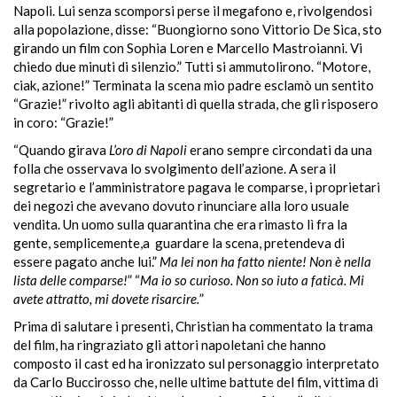
Napoli. Lui senza scomporsi perse il megafono e, rivolgendosi
alla popolazione, disse: “Buongiorno sono Vittorio De Sica, sto
girando un film con Sophia Loren e Marcello Mastroianni. Vi
chiedo due minuti di silenzio.” Tutti si ammutolirono. “Motore,
ciak, azione!” Terminata la scena mio padre esclamò un sentito
“Grazie!” rivolto agli abitanti di quella strada, che gli risposero
in coro: “Grazie!”
“Quando girava
L’oro di Napoli
erano sempre circondati da una
folla che osservava lo svolgimento dell’azione. A sera il
segretario e l’amministratore pagava le comparse, i proprietari
dei negozi che avevano dovuto rinunciare alla loro usuale
vendita. Un uomo sulla quarantina che era rimasto lì fra la
gente, semplicemente,a
guardare la scena, pretendeva di
essere pagato anche lui.”
Ma lei non ha fatto niente! Non è nella
lista delle comparse!
” “
Ma io so curioso. Non so iuto a faticà. Mi
avete attratto, mi dovete risarcire.
”
Prima di salutare i presenti, Christian ha commentato la trama
del film, ha ringraziato gli attori napoletani che hanno
composto il cast ed ha ironizzato sul personaggio interpretato
da Carlo Buccirosso che, nelle ultime battute del film, vittima di