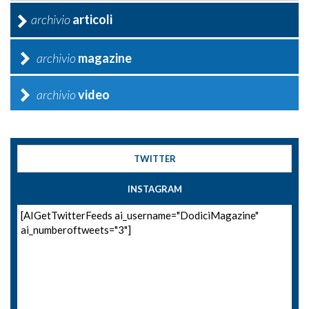
archivio
articoli
archivio
magazine
archivio
video
TWITTER
INSTAGRAM
[AIGetTwitterFeeds ai_username="DodiciMagazine"
ai_numberoftweets="3"]