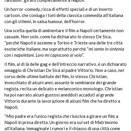
Un horror-comedy, ricca di effetti speciali e di un inserto
cartoon, che coniuga i toni della classica commedia all’italiana
con gli stilemi, in salsa humour, dell’horror.
Una scelta quella di ambientare il film a Napoli certamente non
casuale. Non solo, come ha dichiarato lo stesso De Sica,
“perché Napoli è assieme a Torino e Trieste una delle tre città
esoteriche italiane, ma soprattutto perché “
mi sento in sintonia
con i napoletani. Loro mi capiscono al volo
”.
Il film, al di là delle gag e dell’intreccio narrativo, è un dichiarato
omaggio di Christian De Sica al padre Vittorio. Non a caso, nel
corso delle ultime battute del film, lo stesso Christian,
invecchiato di alcuni anni, assunte le sembianze del grande
regista, recita un delicato e melanconico monologo. Christian
ha poi narrato alcuni gustosi aneddoti accaduti al grande
Vittorio durante la lavorazione di alcuni film che ha diretto a
Napoli.
“Mio padre era l’unico regista che riusciva a girare un film a
Napoli in presa diretta. Un giorno era sul set di Matrimonio
all’italiana. Immaginate i rumori e il chiasso di una città come