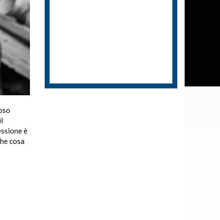
moso
l
essione è
che cosa