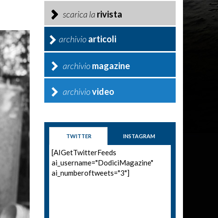
scarica la
rivista
archivio
articoli
archivio
magazine
archivio
video
TWITTER
INSTAGRAM
[AIGetTwitterFeeds
ai_username="DodiciMagazine"
ai_numberoftweets="3"]