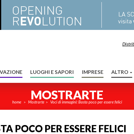
Distri
VAZIONE
LUOGHI E SAPORI
IMPRESE
ALTRO
MOSTRARTE
home
Mostrarte
Voci di immagini: Basta poco per essere felici
>
>
TA POCO PER ESSERE FELICI