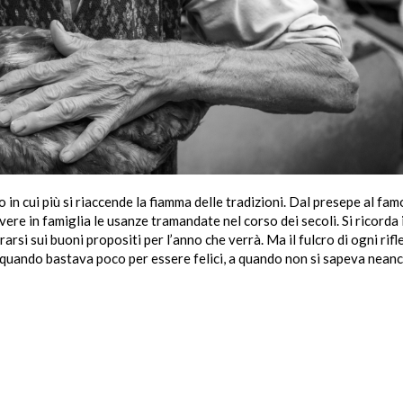
o in cui più si riaccende la fiamma delle tradizioni. Dal presepe al fa
ere in famiglia le usanze tramandate nel corso dei secoli. Si ricorda i
rsi sui buoni propositi per l’anno che verrà. Ma il fulcro di ogni rifl
a quando bastava poco per essere felici, a quando non si sapeva nean