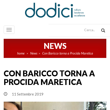
Toggle
navigation
NEWS
home
News
Con Baricco torna a Procida Maretica
>
>
CON BARICCO TORNA A
PROCIDA MARETICA
11 Settembre 2019