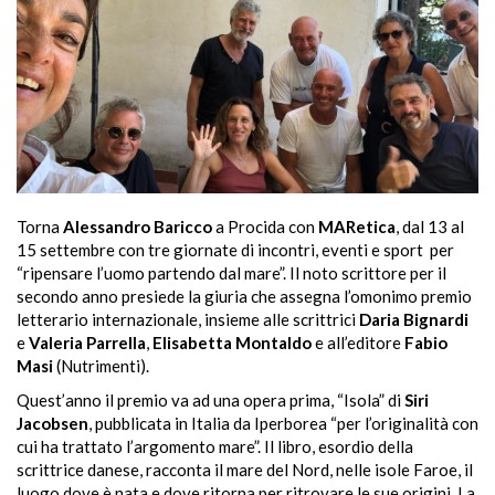
Torna
Alessandro Baricco
a Procida con
MARetica
, dal 13 al
15 settembre con tre giornate di incontri, eventi e sport per
“ripensare l’uomo partendo dal mare”. Il noto scrittore per il
secondo anno presiede la giuria che assegna l’omonimo premio
letterario internazionale, insieme alle scrittrici
Daria Bignardi
e
Valeria Parrella
,
Elisabetta Montaldo
e all’editore
Fabio
Masi
(Nutrimenti).
Quest’anno il premio va ad una opera prima, “Isola” di
Siri
Jacobsen
, pubblicata in Italia da Iperborea “per l’originalità con
cui ha trattato l’argomento mare”. Il libro, esordio della
scrittrice danese, racconta il mare del Nord, nelle isole Faroe, il
luogo dove è nata e dove ritorna per ritrovare le sue origini. La