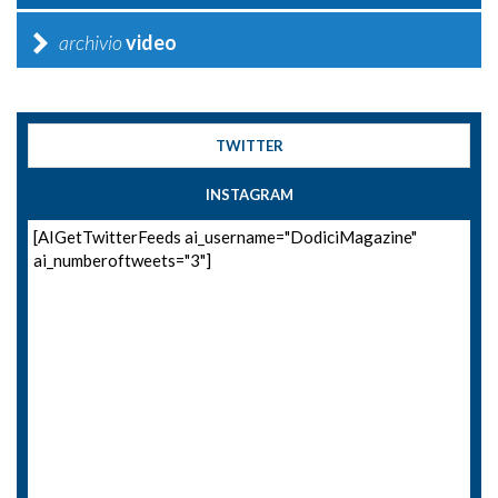
archivio
video
TWITTER
INSTAGRAM
[AIGetTwitterFeeds ai_username="DodiciMagazine"
ai_numberoftweets="3"]