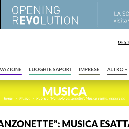
Distri
VAZIONE
LUOGHI E SAPORI
IMPRESE
ALTRO
MUSICA
home
Musica
Rubrica "Non solo canzonette": Musica esatta, oppure no
>
>
ANZONETTE”: MUSICA ESATT