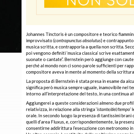
Johannes Tinctoris è un compositore e teorico fiammin
improvvisato (
contrapunctus absolutus
) e contrappunto 
musica scritta, e contrapporla a quella non scritta. S
poi vengono definiti ‘musica classica’ scrive esattamen
suonate o cantate”. Bernstein però aggiunge con cautel
perché al mondo non ci sono parole sufficienti per rappr
compositore aveva in mente al momento della scrittura”
La proposta di Bernstein è stata presa in esame da alcun
significa però musica sempre uguale, inamovibile nel tem
intorno all’interpretazione del testo, in una continua al
Aggiungerei a queste considerazioni almeno due profili:
relativizza, in relazione alla stringa ‘
istante/del/tempo’
l
orale. In secondo luogo la presenza di tantissimi brani d
quelli d’area Fluxus, e, corrispondentemente, la presen
consentirne addirittura l’esecuzione con metronomo in c