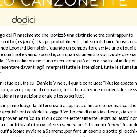
go del Rinascimento che ipotizzò una distinzione tra contrappunto
scritto (
res facta
). Da qui, probabilmente, l’idea di definire “musica es
econdo Leonard Bernstein, “quando un compositore scrive uno di quei p
te quali note vanno suonate, con quali strumenti o voci vuole che sia
a: “Naturalmente nessuna esecuzione può essere esatta al mille per 
esentare davanti agli interpreti tutte le intenzioni, tutte le sfumatur
.
i studiosi, tra cui Daniele Vineis, il quale conclude: “Musica esatta 
po, anzi è proprio il contrario; tutta la tradizione occidentale si è s
talena fra tradizione orale e testo scritto”.
 in primo luogo la differenza tra approccio lineare e rizomatico, che
e acquisizioni cosiddette ‘
oggettive
’ tipiche di qualsiasi testo, sia scri
i provenienza ‘colta’ in cui occorre letteralmente ‘
uscire dal testo
’, no
za di molti brani di provenienza
popular
perfettamente ‘
notati
’, in mo
uffia (come avviene a Sanremo, per fare un esempio sotto gli occhi di