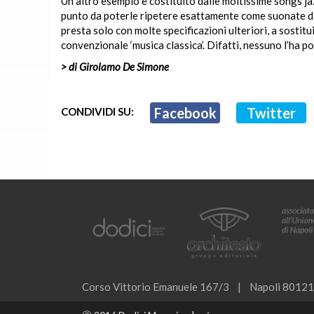
Un altro esempio è costituito dalle moltissime songs j
punto da poterle ripetere esattamente come suonate dal
presta solo con molte specificazioni ulteriori, a sostitu
convenzionale ‘musica classica’. Difatti, nessuno l’ha po
> di Girolamo De Simone
Facebook
Twitter
CONDIVIDI SU:
Corso Vittorio Emanuele 167/3 | Napoli 80121