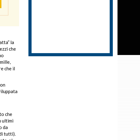
atta” la
ezzi che
no
mille,
e che il
non
viluppata
tto che
n ultimi
do da
 tutti).