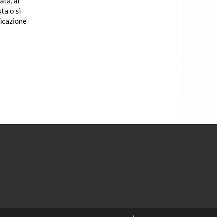
ata, al
sta o si
dicazione