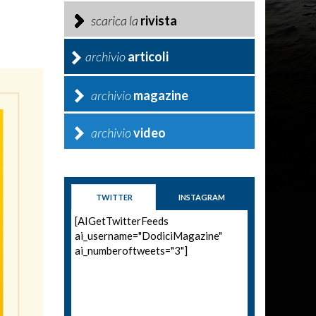
scarica la
rivista
archivio
articoli
archivio
magazine
archivio
video
TWITTER
INSTAGRAM
[AIGetTwitterFeeds
ai_username="DodiciMagazine"
ai_numberoftweets="3"]