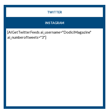
TWITTER
INSTAGRAM
[AIGetTwitterFeeds ai_username="DodiciMagazine"
ai_numberoftweets="3"]