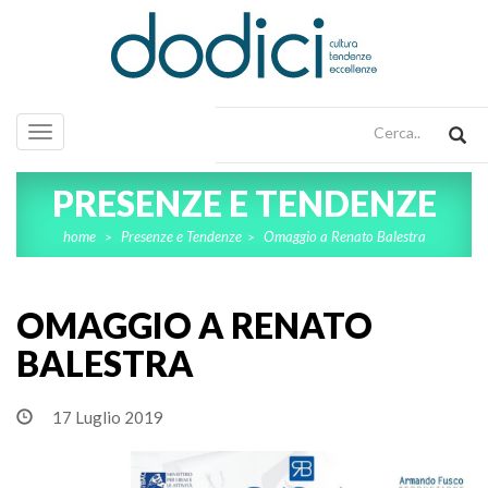
Toggle
navigation
PRESENZE E TENDENZE
home
Presenze e Tendenze
Omaggio a Renato Balestra
>
>
OMAGGIO A RENATO
BALESTRA
17 Luglio 2019