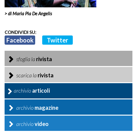
> di Maria Pia De Angelis
CONDIVIDI SU:
Facebook
Twitter
sfoglia la
rivista
scarica la
rivista
archivio
articoli
archivio
magazine
archivio
video