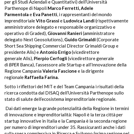
per gli Studi Aziendali e Quantitativi) dell’Università
Parthenope di Napoli
Marco Ferretti, Adele
Parmentola
e
Eva Panetti
, i rappresentanti del mondo
imprenditoriale
Vito Grassi
e
Ludovica Landi
(rispettivamente
amministratore delegato e responsabile organizzativo e
operativo di Graded),
Giovanni Ranieri
(amministratore
delegato Next Geosolutions),
Guido Grimaldi
(Corporate
Short Sea Shipping Commercial Director Grimaldi Group e
presidente Alis) e
Antonio Errigo
(vicedirettore
generale Alis),
Pierpio Cerfogli
(vicedirettore generale
di
BPER
Banca), l’assessore alle Startup e all’Innovazione della
Regione Campania
Valeria Fascione
e la dirigente
regionale
Raffaella Farina.
Sotto i riflettori del MIT e del Team Campania i risultati della
ricerca condotta dal DISAQ dell’Università Parthenope sullo
stato di salute dell’ecosistema imprenditoriale regionale.
Dai dati emerge la grande potenzialità della Regione in termini
di innovazione e imprenditorialità: Napoli è la terza città per
startup innovative in Italia e la Campania è la seconda regione
per numero di imprenditori under 35. Rassicuranti anche i dati
sulla spesa complessiva in Ricerca e Sviluppo (prima regione nel