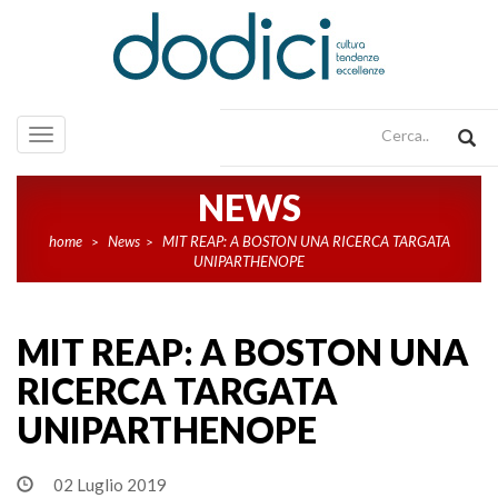
Toggle
navigation
NEWS
home
News
MIT REAP: A BOSTON UNA RICERCA TARGATA
>
>
UNIPARTHENOPE
MIT REAP: A BOSTON UNA
RICERCA TARGATA
UNIPARTHENOPE
02 Luglio 2019