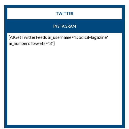
TWITTER
INSTAGRAM
[AIGetTwitterFeeds ai_username="DodiciMagazine"
ai_numberoftweets="3"]