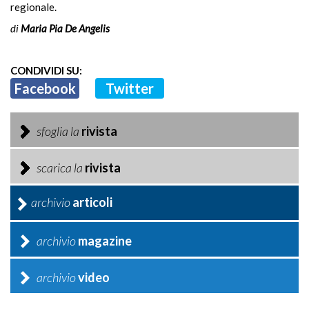
regionale.
di
Maria Pia De Angelis
CONDIVIDI SU:
Facebook
Twitter
sfoglia la
rivista
scarica la
rivista
archivio
articoli
archivio
magazine
archivio
video