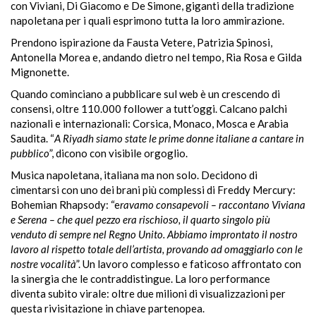
con Viviani, Di Giacomo e De Simone, giganti della tradizione
napoletana per i quali esprimono tutta la loro ammirazione.
Prendono ispirazione da Fausta Vetere, Patrizia Spinosi,
Antonella Morea e, andando dietro nel tempo, Ria Rosa e Gilda
Mignonette.
Quando cominciano a pubblicare sul web è un crescendo di
consensi, oltre 110.000 follower a tutt’oggi. Calcano palchi
nazionali e internazionali: Corsica, Monaco, Mosca e Arabia
Saudita. “
A Riyadh siamo state le prime donne italiane a cantare in
pubblico
”, dicono con visibile orgoglio.
Musica napoletana, italiana ma non solo. Decidono di
cimentarsi con uno dei brani più complessi di Freddy Mercury:
Bohemian Rhapsody: “e
ravamo consapevoli – raccontano Viviana
e Serena – che quel pezzo era rischioso, il quarto singolo più
venduto di sempre nel Regno Unito. Abbiamo improntato il nostro
lavoro al rispetto totale dell’artista, provando ad omaggiarlo con le
nostre vocalità
”. Un lavoro complesso e faticoso affrontato con
la sinergia che le contraddistingue. La loro performance
diventa subito virale: oltre due milioni di visualizzazioni per
questa rivisitazione in chiave partenopea.