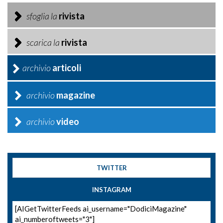
sfoglia la
rivista
scarica la
rivista
archivio
articoli
archivio
magazine
archivio
video
TWITTER
INSTAGRAM
[AIGetTwitterFeeds ai_username="DodiciMagazine"
ai_numberoftweets="3"]