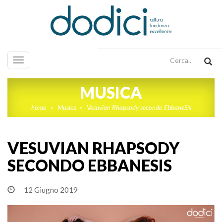
Toggle
navigation
MUSICA
home
Musica
Vesuvian Rhapsody secondo EbbaneSis
>
>
VESUVIAN RHAPSODY
SECONDO EBBANESIS
12 Giugno 2019