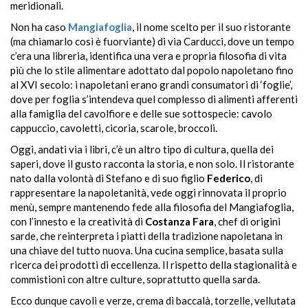
meridionali.
Non ha caso
Mangiafoglia
, il nome scelto per il suo ristorante
(ma chiamarlo così è fuorviante) di via Carducci, dove un tempo
c’era una libreria, identifica una vera e propria filosofia di vita
più che lo stile alimentare adottato dal popolo napoletano fino
al XVI secolo: i napoletani erano grandi consumatori di ‘foglie’,
dove per foglia s’intendeva quel complesso di alimenti afferenti
alla famiglia del cavolfiore e delle sue sottospecie: cavolo
cappuccio, cavoletti, cicoria, scarole, broccoli.
Oggi, andati via i libri, c’è un altro tipo di cultura, quella dei
saperi, dove il gusto racconta la storia, e non solo. Il ristorante
nato dalla volontà di Stefano e di suo figlio
Federico
, di
rappresentare la napoletanità, vede oggi rinnovata il proprio
menù, sempre mantenendo fede alla filosofia del Mangiafoglia,
con l’innesto e la creatività di
Costanza Fara
, chef di origini
sarde, che reinterpreta i piatti della tradizione napoletana in
una chiave del tutto nuova. Una cucina semplice, basata sulla
ricerca dei prodotti di eccellenza. Il rispetto della stagionalità e
commistioni con altre culture, soprattutto quella sarda.
Ecco dunque cavoli e verze, crema di baccalà, torzelle, vellutata