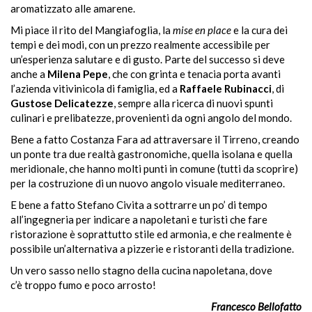
aromatizzato alle amarene.
Mi piace il rito del Mangiafoglia, la
mise en place
e la cura dei
tempi e dei modi, con un prezzo realmente accessibile per
un’esperienza salutare e di gusto. Parte del successo si deve
anche a
Milena Pepe
, che con grinta e tenacia porta avanti
l’azienda vitivinicola di famiglia, ed a
Raffaele Rubinacci
, di
Gustose Delicatezze
, sempre alla ricerca di nuovi spunti
culinari e prelibatezze, provenienti da ogni angolo del mondo.
Bene a fatto Costanza Fara ad attraversare il Tirreno, creando
un ponte tra due realtà gastronomiche, quella isolana e quella
meridionale, che hanno molti punti in comune (tutti da scoprire)
per la costruzione di un nuovo angolo visuale mediterraneo.
E bene a fatto Stefano Civita a sottrarre un po’ di tempo
all’ingegneria per indicare a napoletani e turisti che fare
ristorazione è soprattutto stile ed armonia, e che realmente è
possibile un’alternativa a pizzerie e ristoranti della tradizione.
Un vero sasso nello stagno della cucina napoletana, dove
c’è troppo fumo e poco arrosto!
Francesco Bellofatto