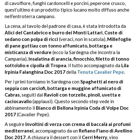
di cavolfiore, funghi cardoncelli e porcini, peperone crusco,
quest’ultimo è un prodotto tipico lucano molto diffuso anche
nell’entroterra campano.
La cena, al tavolo del padrone di casa, è stata introdotta da
Alici del Cantabrico e burro dei Monti Lattari
,
Coste di
sedano con polpa di ricci
(veraci, non in scatola),
Millefoglie
di pane guttiau con tonno affumicato, bottarga e
misticanza di verdure
(ecco la Sardegna che incontra la
Campania),
Insalatina di arancia, finocchio, filetto di tonno
sotto’olio e cipolla di Tropea
. Il tutto accompagnato da
Lila
Irpinia Falanghina Doc 2017
della
Tenuta Cavalier Pepe
.
Per i primi torniamo in Sardegna con
Spaghetti al nero di
seppia con carciofi, bottarga e muggine affumicato di
Cabras
, seguiti dai
Ravioli con torzelle, pinoli, uvetta e
caciocavallo
(applausi). Questo secondo step vede in
abbinamento il
Bianco di Bellona Irpinia Coda di Volpe Doc
2017
(Cavalier Pepe).
A seguire
Involtini di verza con crema di baccalà ai profumi
mediterranei
, accompagnato da un
Refiano Fiano di Avellino
Doc 2017
. A chiusura il dessert con il
Cerri Merry
, vino