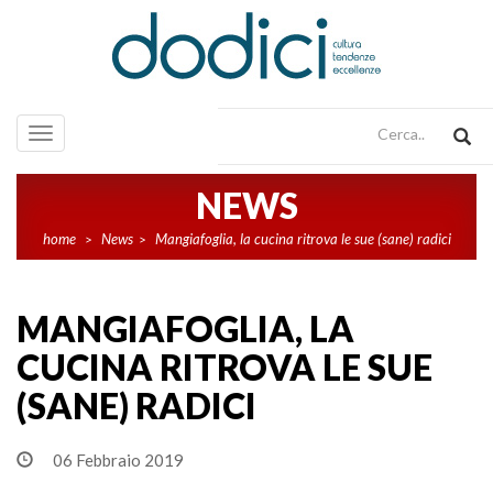
Toggle
navigation
NEWS
home
News
Mangiafoglia, la cucina ritrova le sue (sane) radici
>
>
MANGIAFOGLIA, LA
CUCINA RITROVA LE SUE
(SANE) RADICI
06 Febbraio 2019