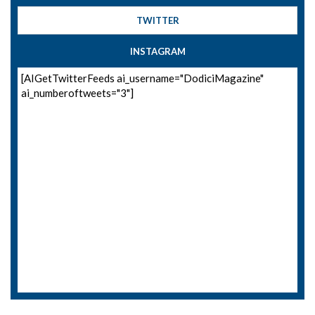
TWITTER
INSTAGRAM
[AIGetTwitterFeeds ai_username="DodiciMagazine"
ai_numberoftweets="3"]