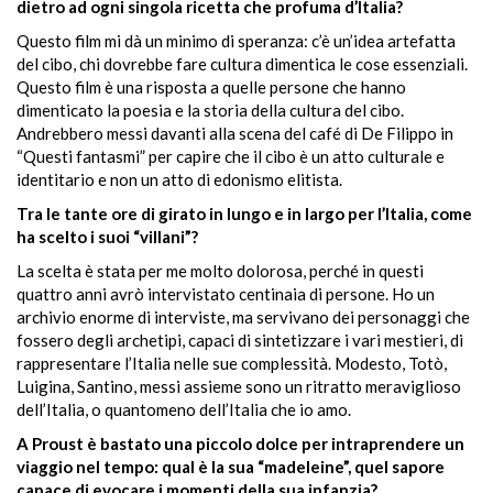
dietro ad ogni singola ricetta che profuma d’Italia?
Questo film mi dà un minimo di speranza: c’è un’idea artefatta
del cibo, chi dovrebbe fare cultura dimentica le cose essenziali.
Questo film è una risposta a quelle persone che hanno
dimenticato la poesia e la storia della cultura del cibo.
Andrebbero messi davanti alla scena del café di De Filippo in
“Questi fantasmi” per capire che il cibo è un atto culturale e
identitario e non un atto di edonismo elitista.
Tra le tante ore di girato in lungo e in largo per l’Italia, come
ha scelto i suoi “villani”?
La scelta è stata per me molto dolorosa, perché in questi
quattro anni avrò intervistato centinaia di persone. Ho un
archivio enorme di interviste, ma servivano dei personaggi che
fossero degli archetipi, capaci di sintetizzare i vari mestieri, di
rappresentare l’Italia nelle sue complessità. Modesto, Totò,
Luigina, Santino, messi assieme sono un ritratto meraviglioso
dell’Italia, o quantomeno dell’Italia che io amo.
A Proust è bastato una piccolo dolce per intraprendere un
viaggio nel tempo: qual è la sua “madeleine”, quel sapore
capace di evocare i momenti della sua infanzia?