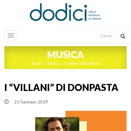
Toggle
navigation
MUSICA
home
Musica
I “Villani” di DonPasta
>
>
I “VILLANI” DI DONPASTA
23 Gennaio 2019