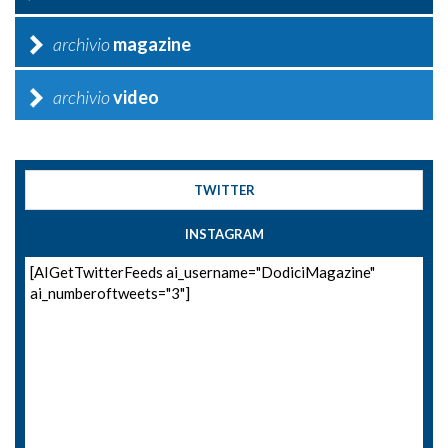
archivio
magazine
archivio
video
TWITTER
INSTAGRAM
[AIGetTwitterFeeds ai_username="DodiciMagazine"
ai_numberoftweets="3"]