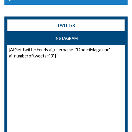
TWITTER
INSTAGRAM
[AIGetTwitterFeeds ai_username="DodiciMagazine"
ai_numberoftweets="3"]