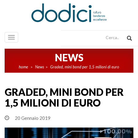
Toggle
navigation
NEWS
home
News
Graded, mini bond per 1,5 milioni di euro
>
>
GRADED, MINI BOND PER
1,5 MILIONI DI EURO
20 Gennaio 2019