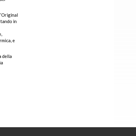
l’Original
rtando in
e,
rmica, e
a della
ia