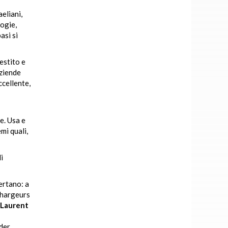
eliani,
logie,
asi si
estito e
aziende
ccellente,
e. Usa e
mi quali,
i
ertano: a
 Chargeurs
Laurent
ider