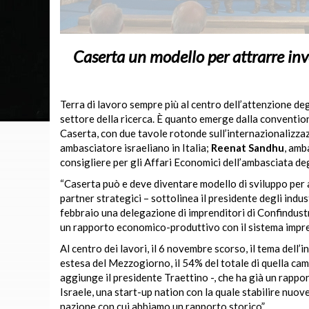
Caserta un modello per attrarre in
Terra di lavoro sempre più al centro dell’attenzione degl
settore della ricerca. È quanto emerge dalla convention
Caserta, con due tavole rotonde sull’internazionalizza
ambasciatore israeliano in Italia;
Reenat Sandhu
, amb
consigliere per gli Affari Economici dell’ambasciata degl
“Caserta può e deve diventare modello di sviluppo per 
partner strategici – sottolinea il presidente degli indus
febbraio una delegazione di imprenditori di Confindustr
un rapporto economico-produttivo con il sistema impren
Al centro dei lavori, il 6 novembre scorso, il tema dell
estesa del Mezzogiorno, il 54% del totale di quella campan
aggiunge il presidente Traettino -, che ha già un rappor
Israele, una start-up nation con la quale stabilire nuove
nazione con cui abbiamo un rapporto storico”.