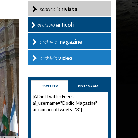
scarica la
rivista
archivio
articoli
archivio
magazine
archivio
video
TWITTER
INSTAGRAM
[AIGetTwitterFeeds
ai_username="DodiciMagazine"
ai_numberoftweets="3"]