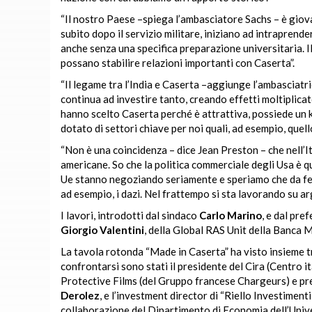
“Il nostro Paese –spiega l’ambasciatore Sachs – è giova
subito dopo il servizio militare, iniziano ad intraprend
anche senza una specifica preparazione universitaria. Il
possano stabilire relazioni importanti con Caserta”.
“Il legame tra l’India e Caserta –aggiunge l’ambasciatri
continua ad investire tanto, creando effetti moltiplicat
hanno scelto Caserta perché è attrattiva, possiede un k
dotato di settori chiave per noi quali, ad esempio, quell
“Non è una coincidenza – dice Jean Preston – che nell’It
americane. So che la politica commerciale degli Usa è 
Ue stanno negoziando seriamente e speriamo che da febb
ad esempio, i dazi. Nel frattempo si sta lavorando su a
I lavori, introdotti dal sindaco
Carlo Marino
, e dal pre
Giorgio Valentini
, della Global RAS Unit della Banca M
La tavola rotonda “Made in Caserta” ha visto insieme tr
confrontarsi sono stati il presidente del Cira (Centro i
Protective Films (del Gruppo francese Chargeurs) e pr
Derolez
, e l’investment director di “Riello Investiment
collaborazione del Dipartimento di Economia dell’Univer