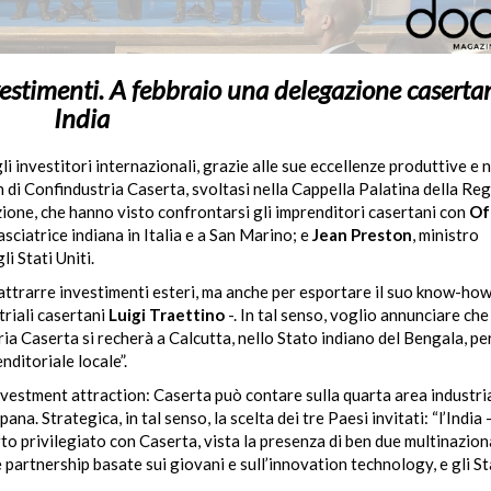
vestimenti. A febbraio una delegazione caserta
India
i investitori internazionali, grazie alle sue eccellenze produttive e n
 di Confindustria Caserta, svoltasi nella Cappella Palatina della Reg
zione, che hanno visto confrontarsi gli imprenditori casertani con
Of
asciatrice indiana in Italia e a San Marino; e
Jean Preston
, ministro
i Stati Uniti.
attrarre investimenti esteri, ma anche per esportare il suo know-how
triali casertani
Luigi Traettino
-. In tal senso, voglio annunciare che
ia Caserta si recherà a Calcutta, nello Stato indiano del Bengala, pe
ditoriale locale”.
’investment attraction: Caserta può contare sulla quarta area industri
a. Strategica, in tal senso, la scelta dei tre Paesi invitati: “l’India 
to privilegiato con Caserta, vista la presenza di ben due multinaziona
 partnership basate sui giovani e sull’innovation technology, e gli Sta