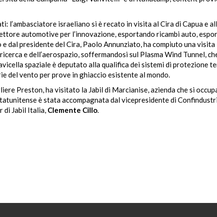
i: l’ambasciatore israeliano si è recato in visita al Cira di Capua e al
settore automotive per l’innovazione, esportando ricambi auto, espo
e dal presidente del Cira, Paolo Annunziato, ha compiuto una visita
a ricerca e dell’aerospazio, soffermandosi sul Plasma Wind Tunnel, ch
vicella spaziale è deputato alla qualifica dei sistemi di protezione te
rie del vento per prove in ghiaccio esistente al mondo.
iere Preston, ha visitato la Jabil di Marcianise, azienda che si occup
statunitense è stata accompagnata dal vicepresidente di Confindustr
di Jabil Italia,
Clemente Cillo
.