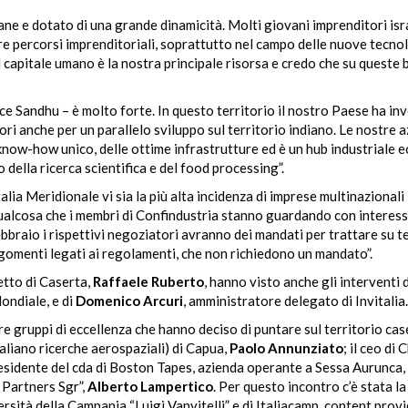
ne e dotato di una grande dinamicità. Molti giovani imprenditori isra
ere percorsi imprenditoriali, soprattutto nel campo delle nuove tecno
 capitale umano è la nostra principale risorsa e credo che su queste b
ce Sandhu – è molto forte. In questo territorio il nostro Paese ha inv
ori anche per un parallelo sviluppo sul territorio indiano. Le nostre 
now-how unico, delle ottime infrastrutture ed è un hub industriale e
o della ricerca scientifica e del food processing”.
alia Meridionale vi sia la più alta incidenza di imprese multinazionali
qualcosa che i membri di Confindustria stanno guardando con interess
raio i rispettivi negoziatori avranno dei mandati per trattare su te
rgomenti legati ai regolamenti, che non richiedono un mandato”.
fetto di Caserta,
Raffaele Ruberto
, hanno visto anche gli interventi d
ondiale, e di
Domenico Arcuri
, amministratore delegato di Invitalia.
e gruppi di eccellenza che hanno deciso di puntare sul territorio cas
taliano ricerche aerospaziali) di Capua,
Paolo Annunziato
; il ceo di
esidente del cda di Boston Tapes, azienda operante a Sessa Aurunca,
i Partners Sgr”,
Alberto Lampertico
. Per questo incontro c’è stata la
sità della Campania “Luigi Vanvitelli” e di Italiacamp, content prov