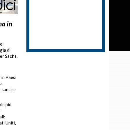
na in
el
gia di
er Sachs
,
 in Paesi
 a
r sancire
ale più
–
li;
ti Uniti,