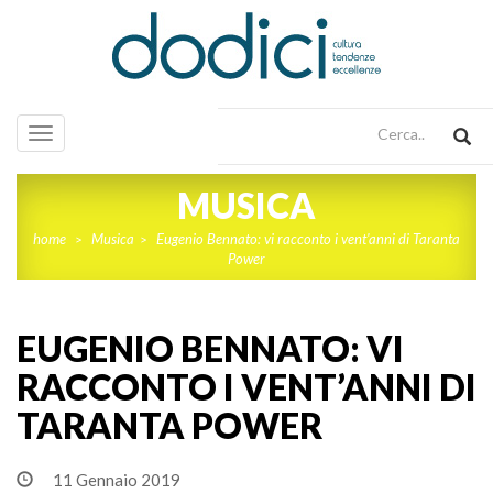
Toggle
navigation
MUSICA
home
Musica
Eugenio Bennato: vi racconto i vent'anni di Taranta
>
>
Power
EUGENIO BENNATO: VI
RACCONTO I VENT’ANNI DI
TARANTA POWER
11 Gennaio 2019