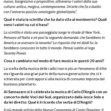
nuovo, trasgressivo e propositivo, attraverso i valori della sua
cultura: antica, magica, contemporanea. Un’arte che fa a duello
con l’universo passivo-omologato-globalizzato”.
Qual è stata la scintilla che ha dato vita al movimento? Quali
sono i valori su cui si basa?
La scintilla è stata una passeggiata lungo le strade di New York.
Pensavo all’Italia e mi posi la seguente domanda: che farebbero in
America se avessero la taranta? La risposta che mi diedi fu: la
farebbero conoscere in tutto il mondo. Pensai subito al logo
Taranta Power.
Cosa è cambiato nel modo di fare musica in questi 20 anni?
La scelta della musica delle radici non è più
un fenomeno di élite
ma riguarda una gran parte della nuova generazione che si è
schierata per contrapporsi alla musica di consumo imposta dal
business planetario.
Al Sannazaro si è celebrata la musica di Carlo D’Angiò con un
concerto delle Voci del Sud, organizzato dalla Jesce Sole e
da lei diretto. Qual è il ricordo che serba di D’Angiò?
Il più grande artista della Nuova Compagnia di Canto Popolare. Il