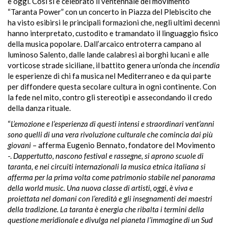
e oggi. Così si è celebrato il ventennale del movimento
“Taranta Power” con un concerto in Piazza del Plebiscito che
ha visto esibirsi le principali formazioni che, negli ultimi decenni
hanno interpretato, custodito e tramandato il linguaggio fisico
della musica popolare. Dall’arcaico entroterra campano al
luminoso Salento, dalle lande calabresi ai borghi lucani e alle
vorticose strade siciliane, il battito genera un’onda che
incendia
le esperienze di chi fa musica nel Mediterraneo e da qui parte
per diffondere questa secolare cultura in ogni continente. Con
la fede nel mito, contro gli stereotipi e assecondando il credo
della danza rituale.
“
L’emozione e l’esperienza di questi intensi e straordinari vent’anni
sono quelli di una vera rivoluzione culturale che comincia dai più
giovani
– afferma Eugenio Bennato, fondatore del Movimento
-.
Dappertutto, nascono festival e rassegne, si aprono scuole di
taranta, e nei circuiti internazionali la musica etnica italiana si
afferma per la prima volta come patrimonio stabile nel panorama
della world music. Una nuova classe di artisti, oggi, è viva e
proiettata nel domani con l’eredità e gli insegnamenti dei maestri
della tradizione. La taranta è energia che ribalta i termini della
questione meridionale e divulga nel pianeta l’immagine di un Sud