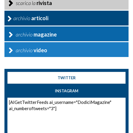
scarica la
rivista
archivio
articoli
archivio
magazine
archivio
video
TWITTER
INSTAGRAM
[AIGetTwitterFeeds ai_username="DodiciMagazine"
ai_numberoftweets="3"]