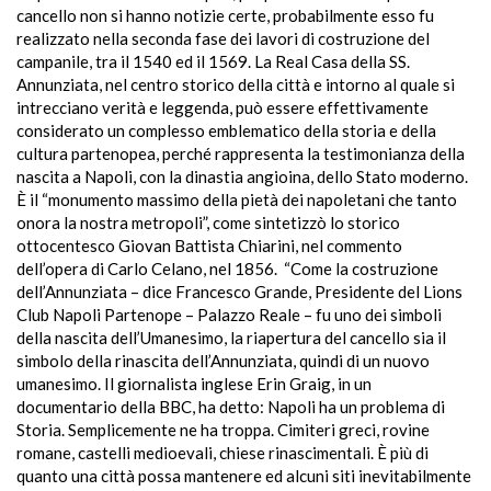
cancello non si hanno notizie certe, probabilmente esso fu
realizzato nella seconda fase dei lavori di costruzione del
campanile, tra il 1540 ed il 1569. La Real Casa della SS.
Annunziata, nel centro storico della città e intorno al quale si
intrecciano verità e leggenda, può essere effettivamente
considerato un complesso emblematico della storia e della
cultura partenopea, perché rappresenta la testimonianza della
nascita a Napoli, con la dinastia angioina, dello Stato moderno.
È il “monumento massimo della pietà dei napoletani che tanto
onora la nostra metropoli”, come sintetizzò lo storico
ottocentesco Giovan Battista Chiarini, nel commento
dell’opera di Carlo Celano, nel 1856. “Come la costruzione
dell’Annunziata – dice Francesco Grande, Presidente del Lions
Club Napoli Partenope – Palazzo Reale – fu uno dei simboli
della nascita dell’Umanesimo, la riapertura del cancello sia il
simbolo della rinascita dell’Annunziata, quindi di un nuovo
umanesimo. Il giornalista inglese Erin Graig, in un
documentario della BBC, ha detto: Napoli ha un problema di
Storia. Semplicemente ne ha troppa. Cimiteri greci, rovine
romane, castelli medioevali, chiese rinascimentali. È più di
quanto una città possa mantenere ed alcuni siti inevitabilmente