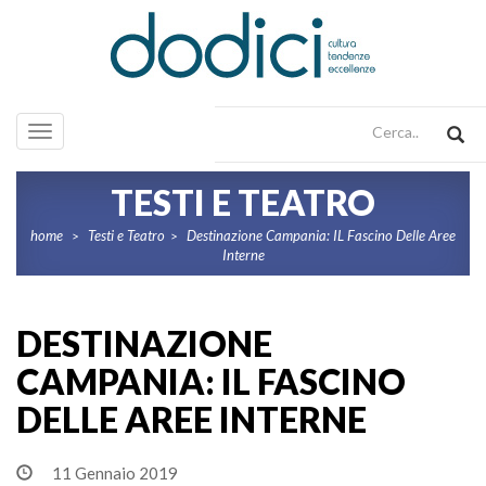
Toggle
navigation
TESTI E TEATRO
home
Testi e Teatro
Destinazione Campania: IL Fascino Delle Aree
>
>
Interne
DESTINAZIONE
CAMPANIA: IL FASCINO
DELLE AREE INTERNE
11 Gennaio 2019