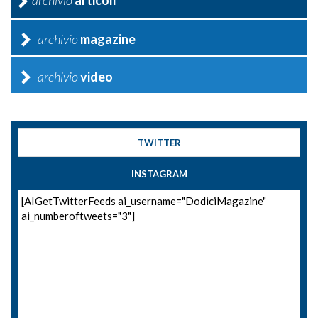
archivio
magazine
archivio
video
TWITTER
INSTAGRAM
[AIGetTwitterFeeds ai_username="DodiciMagazine"
ai_numberoftweets="3"]