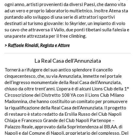
ogni anno, artisti provenienti da diversi Paesi, che danno vita
ad un vero e proprio laboratorio multietnico. Inoltre Atena sta
puntando allo sviluppo di una serie di attrattori sportivi
destinati al turismo giovanile: lo Skyrider, un impianto di volo
su cavo che attraversa il Vallo, due ponti tibetani sulla falesia e
una parete attrezzata per il free climbing.
> Raffaele Rinaldi, Regista e Attore
La Real Casa dell’Annunziata
Tornerà a rifulgere del suo antico splendore il cancello
cinquecentesco, che, su via Annunziata, immette nel portale
dell’ingresso monumentale della Real Casa dell’Annunziata,
chiuso da oltre trent’anni. L’opera è di alcuni Lions Club della 1°
Circoscrizione del Distretto 108 YA con il Lions Club Milano
Madonnina, che hanno costituito un comitato per promuovere
la riqualificazione della Real Casa dell’Annunziata. Il progetto
di restauro è stato redatto da Ersilia Russo del Club Napoli
Chiaja e Francesco Grande del Club Napoli Partenope –
Palazzo Reale, approvato dalla Soprintendenza ai BB.AA. di
Napoli e dal Comune di Napoli, proprietario del complesso. Del