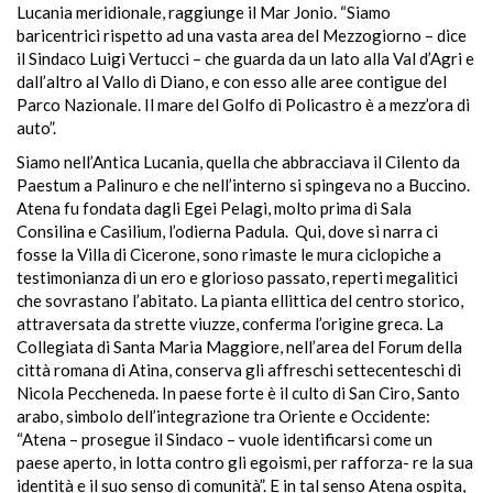
Lucania meridionale, raggiunge il Mar Jonio. “Siamo
baricentrici rispetto ad una vasta area del Mezzogiorno – dice
il Sindaco Luigi Vertucci – che guarda da un lato alla Val d’Agri e
dall’altro al Vallo di Diano, e con esso alle aree contigue del
Parco Nazionale. Il mare del Golfo di Policastro è a mezz’ora di
auto”.
Siamo nell’Antica Lucania, quella che abbracciava il Cilento da
Paestum a Palinuro e che nell’interno si spingeva no a Buccino.
Atena fu fondata dagli Egei Pelagi, molto prima di Sala
Consilina e Casilium, l’odierna Padula. Qui, dove si narra ci
fosse la Villa di Cicerone, sono rimaste le mura ciclopiche a
testimonianza di un ero e glorioso passato, reperti megalitici
che sovrastano l’abitato. La pianta ellittica del centro storico,
attraversata da strette viuzze, conferma l’origine greca. La
Collegiata di Santa Maria Maggiore, nell’area del Forum della
città romana di Atina, conserva gli affreschi settecenteschi di
Nicola Peccheneda. In paese forte è il culto di San Ciro, Santo
arabo, simbolo dell’integrazione tra Oriente e Occidente:
“Atena – prosegue il Sindaco – vuole identificarsi come un
paese aperto, in lotta contro gli egoismi, per rafforza- re la sua
identità e il suo senso di comunità”. E in tal senso Atena ospita,