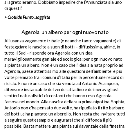
si sgretoleranno. Dobbiamo impedire che l’Annunziata sia uno
di questi”.
> Clotilde Punzo, saggista
Agerola, un albero per ogni nuovo nato
All’usanza vagamente tribale (e neanche tanto vagamente) di
festeggiare le nascite a suon di botti – diffusissima, ahimé, in
tutto il Sud – risponde ora Agerola con un’idea
meravigliosamente geniale ed ecologica: per ogni nuovo nato,
si pianta un albero. Non è un caso che l’idea sia nata proprio ad
Agerola, paese attentissimo alle questioni dell’ambiente, e più
volte premiato fra i comuni d’Italia per la percentuale record di
riciclo. E non è un caso che sia venuta ad Antonio Acampora,
difensore instancabile del verde cittadino e dei meravigliosi
sentieri naturalistici circostanti che hanno reso Agerola
famosa nel mondo. Alla nascita della sua prima nipotina, Sophia,
Antonio non c’ha pensato due volte, ha ripudiato il rito barbaro
dei botti, e ha piantato un alberello. Non resta che invitare tutti
a seguire quest’esempio e augurarsi che si diffonda il più
possibile. Basta mettere una pianta sul davanzale della finestra.