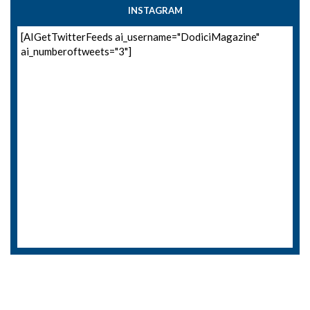
INSTAGRAM
[AIGetTwitterFeeds ai_username="DodiciMagazine"
ai_numberoftweets="3"]