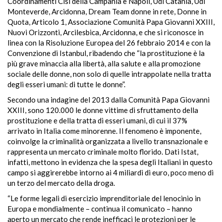
Coordinamenti Cisl della Campania e Napoli, Udi Catania, Udi
Monteverde, Arcidonna, Dream Team donne in rete, Donne in
Quota, Articolo 1, Associazione Comunità Papa Giovanni XXIII,
Nuovi Orizzonti, Arcilesbica, Arcidonna, e che si riconosce in
linea con la Risoluzione Europea del 26 febbraio 2014 e con la
Convenzione di Istanbul, ribadendo che “la prostituzione è la
più grave minaccia alla libertà, alla salute e alla promozione
sociale delle donne, non solo di quelle intrappolate nella tratta
degli esseri umani: di tutte le donne”.
Secondo una indagine del 2013 dalla Comunità Papa Giovanni
XXIII, sono 120.000 le donne vittime di sfruttamento della
prostituzione e della tratta di esseri umani, di cui il 37%
arrivato in Italia come minorenne. Il fenomeno è imponente,
coinvolge la criminalità organizzata a livello transnazionale e
rappresenta un mercato criminale molto florido. Dati Istat,
infatti, mettono in evidenza che la spesa degli Italiani in questo
campo si aggirerebbe intorno ai 4 miliardi di euro, poco meno di
un terzo del mercato della droga.
“Le forme legali di esercizio imprenditoriale del lenocinio in
Europa e mondialmente – continua il comunicato – hanno
aperto un mercato che rende inefficaci le protezioni per le