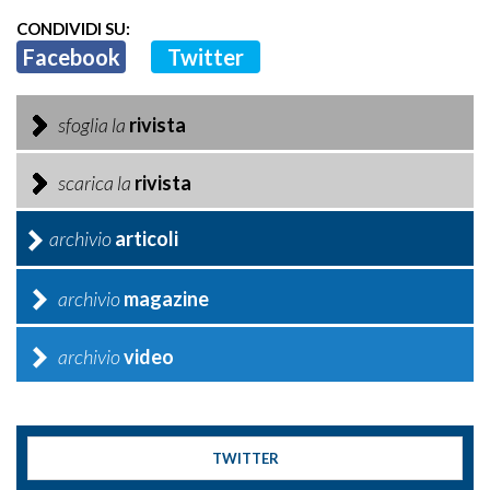
CONDIVIDI SU:
Facebook
Twitter
sfoglia la
rivista
scarica la
rivista
archivio
articoli
archivio
magazine
archivio
video
TWITTER