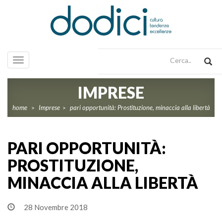
Toggle
navigation
IMPRESE
home
Imprese
pari opportunità: Prostituzione, minaccia alla libertà
>
>
PARI OPPORTUNITÀ:
PROSTITUZIONE,
MINACCIA ALLA LIBERTÀ
28 Novembre 2018