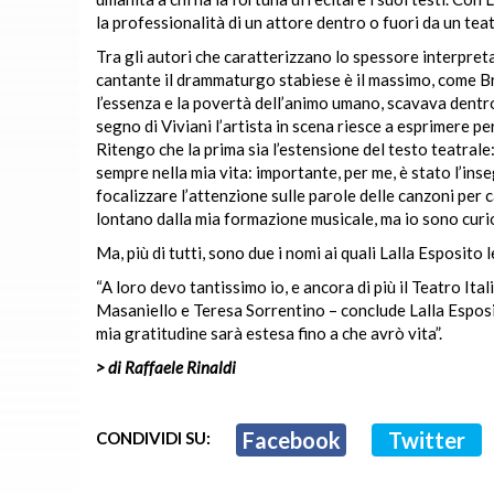
la professionalità di un attore dentro o fuori da un teat
Tra gli autori che caratterizzano lo spessore interpreta
cantante il drammaturgo stabiese è il massimo, come Bre
l’essenza e la povertà dell’animo umano, scavava dentro 
segno di Viviani l’artista in scena riesce a esprimere p
Ritengo che la prima sia l’estensione del testo teatrale
sempre nella mia vita: importante, per me, è stato l’i
focalizzare l’attenzione sulle parole delle canzoni per
lontano dalla mia formazione musicale, ma io sono curio
Ma, più di tutti, sono due i nomi ai quali Lalla Esposit
“A loro devo tantissimo io, e ancora di più il Teatro I
Masaniello e Teresa Sorrentino – conclude Lalla Esposi
mia gratitudine sarà estesa fino a che avrò vita”.
> di Raffaele Rinaldi
Facebook
Twitter
CONDIVIDI SU: