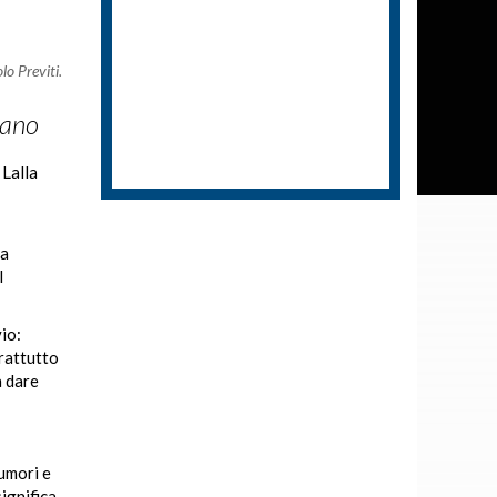
lo Previti.
iano
 Lalla
na
l
io:
prattutto
a dare
umori e
significa