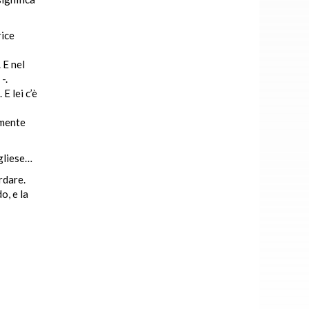
rice
 E nel
-.
E lei c’è
emente
ugliese…
rdare.
o, e la