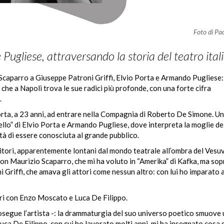
Foto di Pao
ugliese, attraversando la storia del teatro ital
caparro a Giuseppe Patroni Griffi, Elvio Porta e Armando Pugliese:
 che a Napoli trova le sue radici più profonde, con una forte cifra
.
 porta, a 23 anni, ad entrare nella Compagnia di Roberto De Simone. U
ello” di Elvio Porta e Armando Pugliese, dove interpreta la moglie de
ità di essere conosciuta al grande pubblico.
rritori, apparentemente lontani dal mondo teatrale all’ombra del Vesuv
con Maurizio Scaparro, che mi ha voluto in “Amerika” di Kafka, ma so
 Griffi, che amava gli attori come nessun altro: con lui ho imparato 
ontri con Enzo Moscato e Luca De Filippo.
rosegue l’artista -: la drammaturgia del suo universo poetico smuove 
 Luca De Filippo, con cui ho lavorato molti anni, mi ha insegnato cosa 