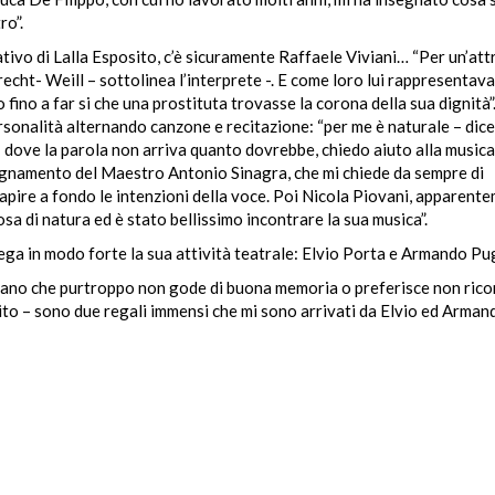
ro”.
tivo di Lalla Esposito, c’è sicuramente Raffaele Viviani… “Per un’att
cht- Weill – sottolinea l’interprete -. E come loro lui rappresentava
fino a far si che una prostituta trovasse la corona della sua dignità”.
ersonalità alternando canzone e recitazione: “per me è naturale – dice 
: dove la parola non arriva quanto dovrebbe, chiedo aiuto alla musica. 
nsegnamento del Maestro Antonio Sinagra, che mi chiede da sempre di
 capire a fondo le intenzioni della voce. Poi Nicola Piovani, apparent
sa di natura ed è stato bellissimo incontrare la sua musica”.
o lega in modo forte la sua attività teatrale: Elvio Porta e Armando P
taliano che purtroppo non gode di buona memoria o preferisce non rico
to – sono due regali immensi che mi sono arrivati da Elvio ed Armand