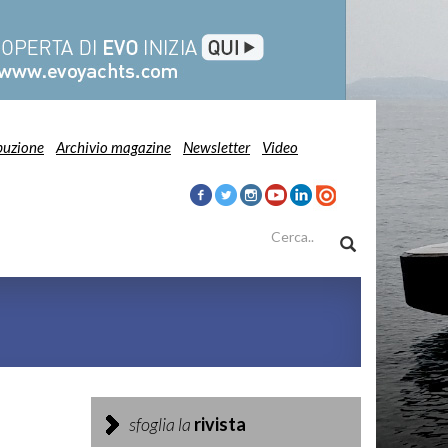
buzione
Archivio magazine
Newsletter
Video
sfoglia la
rivista