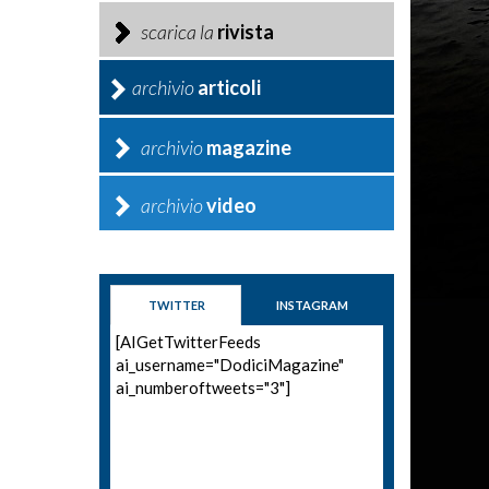
scarica la
rivista
archivio
articoli
archivio
magazine
archivio
video
TWITTER
INSTAGRAM
[AIGetTwitterFeeds
ai_username="DodiciMagazine"
ai_numberoftweets="3"]