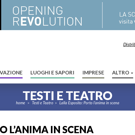
Distri
VAZIONE
LUOGHI E SAPORI
IMPRESE
ALTRO
TESTI E TEATRO
home
Testi e Teatro
Lalla Esposito: Porto l’anima in scena
>
>
O L’ANIMA IN SCENA