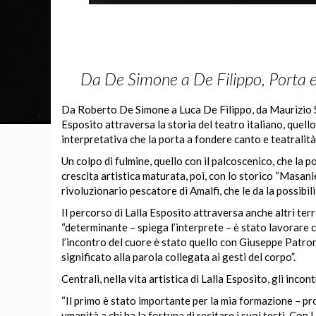
Da De Simone a De Filippo, Porta e P
Da Roberto De Simone a Luca De Filippo, da Maurizio S
Esposito attraversa la storia del teatro italiano, quello
interpretativa che la porta a fondere canto e teatralità
Un colpo di fulmine, quello con il palcoscenico, che la
crescita artistica maturata, poi, con lo storico “Masani
rivoluzionario pescatore di Amalfi, che le da la possibil
Il percorso di Lalla Esposito attraversa anche altri te
“determinante – spiega l’interprete – è stato lavorare 
l’incontro del cuore è stato quello con Giuseppe Patroni
significato alla parola collegata ai gesti del corpo”.
Centrali, nella vita artistica di Lalla Esposito, gli inc
“Il primo è stato importante per la mia formazione – p
umanità a chi ha la fortuna di recitare i suoi testi. Con