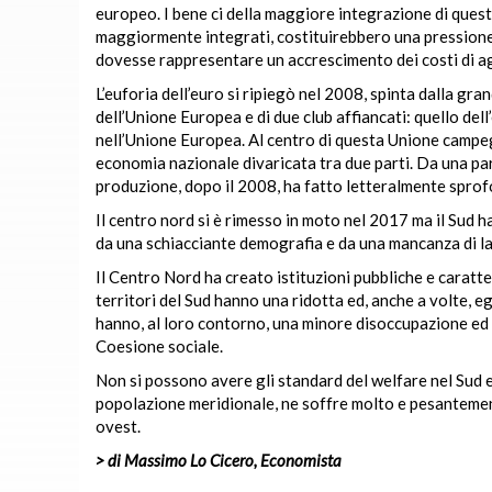
europeo. I bene ci della maggiore integrazione di quest
maggiormente integrati, costituirebbero una pressione d
dovesse rappresentare un accrescimento dei costi di ag
L’euforia dell’euro si ripiegò nel 2008, spinta dalla gr
dell’Unione Europea e di due club affiancati: quello del
nell’Unione Europea. Al centro di questa Unione campegg
economia nazionale divaricata tra due parti. Da una parte 
produzione, dopo il 2008, ha fatto letteralmente spro
Il centro nord si è rimesso in moto nel 2017 ma il Sud 
da una schiacciante demografia e da una mancanza di lavo
Il Centro Nord ha creato istituzioni pubbliche e caratter
territori del Sud hanno una ridotta ed, anche a volte, e
hanno, al loro contorno, una minore disoccupazione ed 
Coesione sociale.
Non si possono avere gli standard del welfare nel Sud e qu
popolazione meridionale, ne soffre molto e pesantement
ovest.
> di Massimo Lo Cicero, Economista