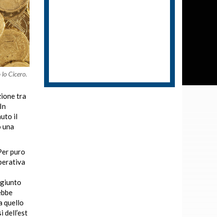
 lo Cicero.
zione tra
In
uto il
o una
“Per puro
perativa
ggiunto
ebbe
a quello
 dell’est