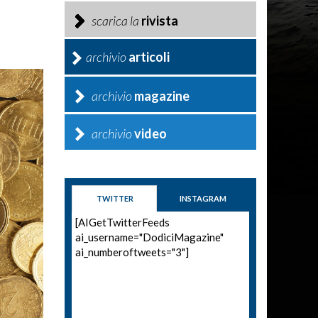
scarica la
rivista
archivio
articoli
archivio
magazine
archivio
video
TWITTER
INSTAGRAM
[AIGetTwitterFeeds
ai_username="DodiciMagazine"
ai_numberoftweets="3"]