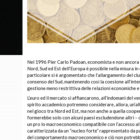
Nel 1996 Pier Carlo Padoan, economista e non ancora M
Nord, Sud ed Est dell’Europa è possibile nella misura in 
particolare si è argomentato che l’allargamento del clu
consenso del Sud, mantenendo così la coesione all’inte
gestione meno restrittiva delle relazioni economiche e
L’euro ed il mercato si affiancarono, all’indomani del v
spirito accademico potremmo considerare, allora, un’al
nel gioco tra Nord ed Est, ma non anche a quella cooper
formerebbe solo con alcuni paesi escludendone altri – c
un pro lo macroeconomico compatibile con l’accesso all
caratterizzata da un “nucleo forte” rappresentato da p
del comportamento macroeconomico e ciò non potrebbe no