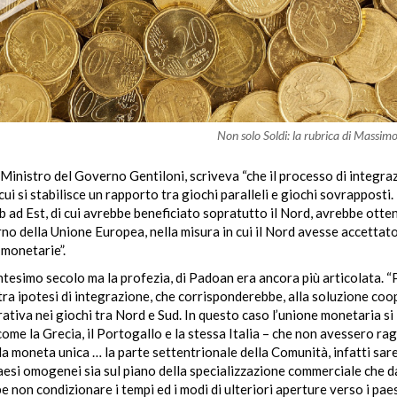
Non solo Soldi: la rubrica di Massimo
inistro del Governo Gentiloni, scriveva “che il processo di integra
cui si stabilisce un rapporto tra giochi paralleli e giochi sovrapposti. 
b ad Est, di cui avrebbe beneficiato sopratutto il Nord, avrebbe otten
rno della Unione Europea, nella misura in cui il Nord avesse accettat
 monetarie”.
entesimo secolo ma la profezia, di Padoan era ancora più articolata. 
tra ipotesi di integrazione, che corrisponderebbe, alla soluzione coo
ativa nei giochi tra Nord e Sud. In questo caso l’unione monetaria si
ome la Grecia, il Portogallo e la stessa Italia – che non avessero ra
a moneta unica … la parte settentrionale della Comunità, infatti sar
aesi omogenei sia sul piano della specializzazione commerciale che d
n condizionare i tempi ed i modi di ulteriori aperture verso i paesi