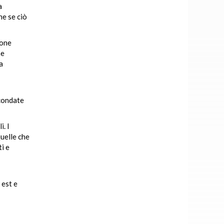
a
e se ciò
ione
ne
a
rcondate
i. I
quelle che
i e
 est e