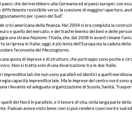
i paesi, che deriverebbero alla Germania ed ai paesi europei, con ess
ifficilmente resistibile verso la coesione di maggiori aperture, anch
giustamento per i paesi del Sud”.
ande crisi americana della finanza. Nel 2004 si era compiuta la costruz
l’euro e quello del mercato; e del trasferimento dei beni e delle perso
ia una strana Nazione: l’Italia, che, dal 2008 in avanti rimane l’unic
la ripresa in Italia, oggi, è più lenta dell’Europa ma la caduta della
fondare l’economia del Mezzogiorno.
ha una quota di imprese e di strutture, che purtroppo sono poche e ci
ro. Non si tratta solo di una divaricazione tra le due Italie.
i imprenditoriali che non sono paralleli ed identici a quelli meridional
gregia capacità imprenditoriale. Ma le imprese del centro nord sono 
una rilevante ed adeguata organizzazione di Scuola, Sanità, Trasport
elli del Nord in parallelo, e il tenore di vita, nella larga parte della
e. Padoan aveva visto bene: non si può rendere coesi nord e sud ed