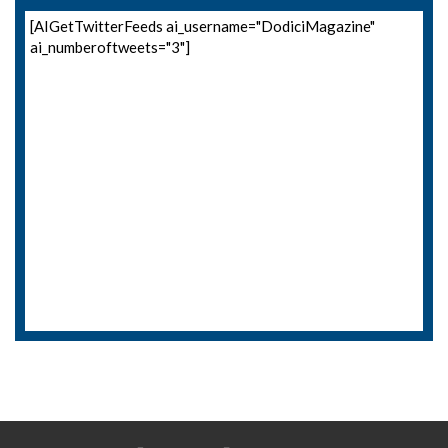
[AIGetTwitterFeeds ai_username="DodiciMagazine"
ai_numberoftweets="3"]