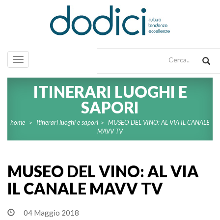
Toggle
navigation
ITINERARI LUOGHI E
SAPORI
home
Itinerari luoghi e sapori
MUSEO DEL VINO: AL VIA IL CANALE
>
>
MAVV TV
MUSEO DEL VINO: AL VIA
IL CANALE MAVV TV
04 Maggio 2018