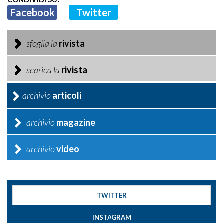
Facebook
Twitter
sfoglia la
rivista
scarica la
rivista
archivio
articoli
archivio
magazine
archivio
video
TWITTER
INSTAGRAM