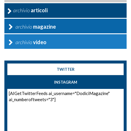
archivio
articoli
archivio
magazine
archivio
video
TWITTER
INSTAGRAM
[AIGetTwitterFeeds ai_username="DodiciMagazine"
ai_numberoftweets="3"]