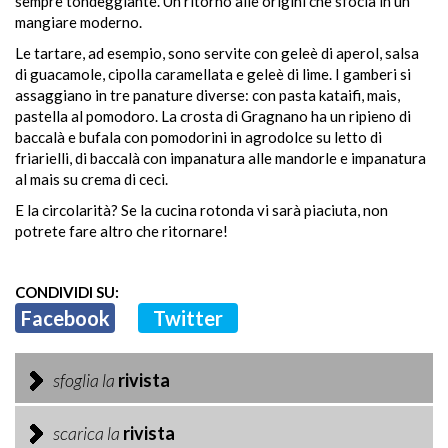
sempre tondeggiante. Un ritorno alle origini che sfocia in un
mangiare moderno.
Le tartare, ad esempio, sono servite con geleè di aperol, salsa
di guacamole, cipolla caramellata e geleè di lime. I gamberi si
assaggiano in tre panature diverse: con pasta kataifi, mais,
pastella al pomodoro. La crosta di Gragnano ha un ripieno di
baccalà e bufala con pomodorini in agrodolce su letto di
friarielli, di baccalà con impanatura alle mandorle e impanatura
al mais su crema di ceci.
E la circolarità? Se la cucina rotonda vi sarà piaciuta, non
potrete fare altro che ritornare!
CONDIVIDI SU:
Facebook
Twitter
sfoglia la
rivista
scarica la
rivista