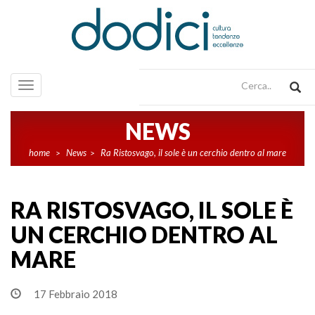
Toggle
navigation
NEWS
home
News
Ra Ristosvago, il sole è un cerchio dentro al mare
>
>
RA RISTOSVAGO, IL SOLE È
UN CERCHIO DENTRO AL
MARE
17 Febbraio 2018