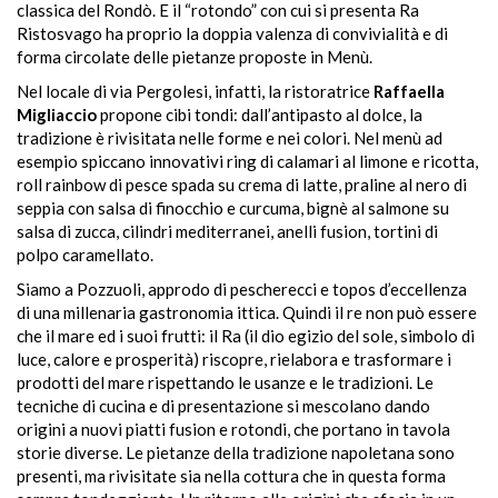
classica del Rondò. E il “rotondo” con cui si presenta Ra
Ristosvago ha proprio la doppia valenza di convivialità e di
forma circolate delle pietanze proposte in Menù.
Nel locale di via Pergolesi, infatti, la ristoratrice
Raffaella
Migliaccio
propone cibi tondi: dall’antipasto al dolce, la
tradizione è rivisitata nelle forme e nei colori. Nel menù ad
esempio spiccano innovativi ring di calamari al limone e ricotta,
roll rainbow di pesce spada su crema di latte, praline al nero di
seppia con salsa di finocchio e curcuma, bignè al salmone su
salsa di zucca, cilindri mediterranei, anelli fusion, tortini di
polpo caramellato.
Siamo a Pozzuoli, approdo di pescherecci e topos d’eccellenza
di una millenaria gastronomia ittica. Quindi il re non può essere
che il mare ed i suoi frutti: il Ra (il dio egizio del sole, simbolo di
luce, calore e prosperità) riscopre, rielabora e trasformare i
prodotti del mare rispettando le usanze e le tradizioni. Le
tecniche di cucina e di presentazione si mescolano dando
origini a nuovi piatti fusion e rotondi, che portano in tavola
storie diverse. Le pietanze della tradizione napoletana sono
presenti, ma rivisitate sia nella cottura che in questa forma