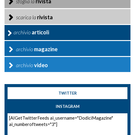
sfoglia la
rivista
scarica la
rivista
archivio
articoli
archivio
magazine
archivio
video
TWITTER
INSTAGRAM
[AIGetTwitterFeeds ai_username="DodiciMagazine"
ai_numberoftweets="3"]