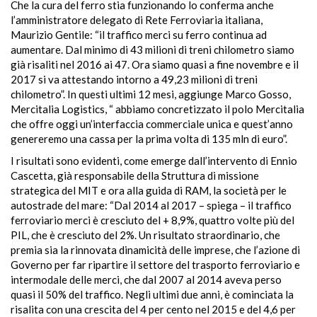
Che la cura del ferro stia funzionando lo conferma anche
l’amministratore delegato di Rete Ferroviaria italiana,
Maurizio Gentile: “il traffico merci su ferro continua ad
aumentare. Dal minimo di 43 milioni di treni chilometro siamo
già risaliti nel 2016 ai 47. Ora siamo quasi a fine novembre e il
2017 si va attestando intorno a 49,23 milioni di treni
chilometro”. In questi ultimi 12 mesi, aggiunge Marco Gosso,
Mercitalia Logistics, “ abbiamo concretizzato il polo Mercitalia
che offre oggi un’interfaccia commerciale unica e quest’anno
genereremo una cassa per la prima volta di 135 mln di euro”.
I risultati sono evidenti, come emerge dall’intervento di Ennio
Cascetta, già responsabile della Struttura di missione
strategica del MIT e ora alla guida di RAM, la società per le
autostrade del mare: “Dal 2014 al 2017 – spiega – il traffico
ferroviario merci è cresciuto del + 8,9%, quattro volte più del
PIL, che è cresciuto del 2%. Un risultato straordinario, che
premia sia la rinnovata dinamicità delle imprese, che l’azione di
Governo per far ripartire il settore del trasporto ferroviario e
intermodale delle merci, che dal 2007 al 2014 aveva perso
quasi il 50% del traffico. Negli ultimi due anni, è cominciata la
risalita con una crescita del 4 per cento nel 2015 e del 4,6 per