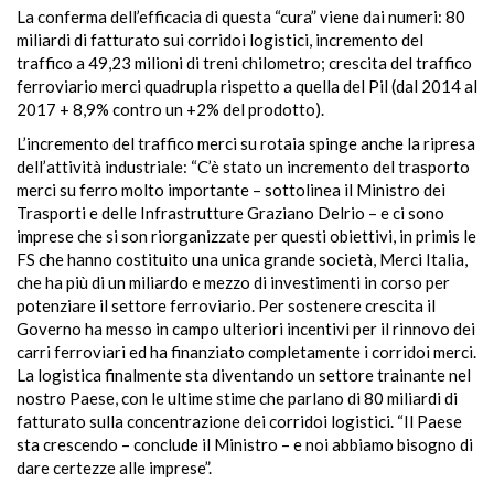
La conferma dell’efficacia di questa “cura” viene dai numeri: 80
miliardi di fatturato sui corridoi logistici, incremento del
traffico a 49,23 milioni di treni chilometro; crescita del traffico
ferroviario merci quadrupla rispetto a quella del Pil (dal 2014 al
2017 + 8,9% contro un +2% del prodotto).
L’incremento del traffico merci su rotaia spinge anche la ripresa
dell’attività industriale: “C’è stato un incremento del trasporto
merci su ferro molto importante – sottolinea il Ministro dei
Trasporti e delle Infrastrutture Graziano Delrio – e ci sono
imprese che si son riorganizzate per questi obiettivi, in primis le
FS che hanno costituito una unica grande società, Merci Italia,
che ha più di un miliardo e mezzo di investimenti in corso per
potenziare il settore ferroviario. Per sostenere crescita il
Governo ha messo in campo ulteriori incentivi per il rinnovo dei
carri ferroviari ed ha finanziato completamente i corridoi merci.
La logistica finalmente sta diventando un settore trainante nel
nostro Paese, con le ultime stime che parlano di 80 miliardi di
fatturato sulla concentrazione dei corridoi logistici. “Il Paese
sta crescendo – conclude il Ministro – e noi abbiamo bisogno di
dare certezze alle imprese”.