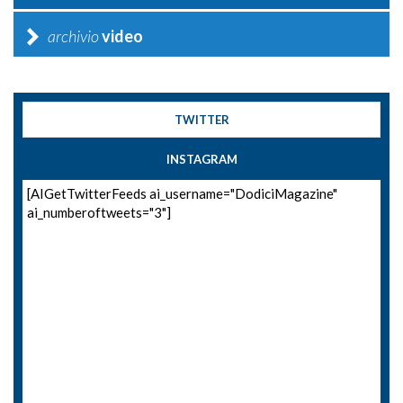
archivio
video
TWITTER
INSTAGRAM
[AIGetTwitterFeeds ai_username="DodiciMagazine"
ai_numberoftweets="3"]