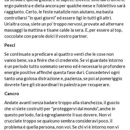
ergo palestra e dieta ancora per qualche mese e l’obiettivo sarà
raggiunto. Certo, le feste natalizie non aiutano, ma basta
controllarsi “in quei giorni” ed essere ligi in tutti gli altri.
Un’altra cosa, siete un po’ troppo nervosi, provate ad alternare
massaggi la mattina e tisane calde la sera. E, per essere al top,
coccolate con parole dolci il vostro partner.
Pesci
Se continuate a predicare ai quattro venti che le cose non
vanno bene, va a finire che ci crederete. Se vi guardate intorno
è un periodo tutto sommato sereno ed è necessario profondere
energie positive affinché questa fase duri. Concedetevi ogni
tanto una golosa distrazione e, pazienza, se poi al pomeriggio
dovrete fare gli straordinari in palestra per recuperare.
Cancro
Andate avanti senza badare troppo alla stanchezza, il guscio
che vi siete costruiti per “proteggervi dal mondo”, anche in
questo periodo, farà egregiamente il suo dovere. Non vi
crucciate troppo se qualcuno sembra consideravi poco, il
problema è quella persona, non voi. Se chi vi è intorno non vi