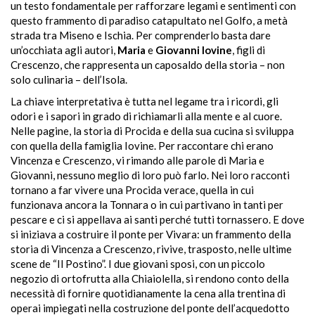
un testo fondamentale per rafforzare legami e sentimenti con
questo frammento di paradiso catapultato nel Golfo, a metà
strada tra Miseno e Ischia. Per comprenderlo basta dare
un’occhiata agli autori,
Maria
e
Giovanni Iovine
, figli di
Crescenzo, che rappresenta un caposaldo della storia – non
solo culinaria – dell’Isola.
La chiave interpretativa è tutta nel legame tra i ricordi, gli
odori e i sapori in grado di richiamarli alla mente e al cuore.
Nelle pagine, la storia di Procida e della sua cucina si sviluppa
con quella della famiglia Iovine. Per raccontare chi erano
Vincenza e Crescenzo, vi rimando alle parole di Maria e
Giovanni, nessuno meglio di loro può farlo. Nei loro racconti
tornano a far vivere una Procida verace, quella in cui
funzionava ancora la Tonnara o in cui partivano in tanti per
pescare e ci si appellava ai santi perché tutti tornassero. E dove
si iniziava a costruire il ponte per Vivara: un frammento della
storia di Vincenza a Crescenzo, rivive, trasposto, nelle ultime
scene de “Il Postino”. I due giovani sposi, con un piccolo
negozio di ortofrutta alla Chiaiolella, si rendono conto della
necessità di fornire quotidianamente la cena alla trentina di
operai impiegati nella costruzione del ponte dell’acquedotto