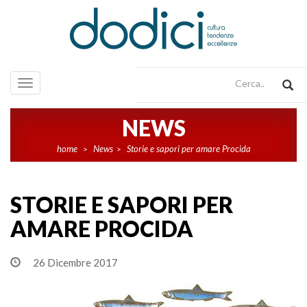
Toggle
navigation
NEWS
home
News
Storie e sapori per amare Procida
>
>
STORIE E SAPORI PER
AMARE PROCIDA
26 Dicembre 2017