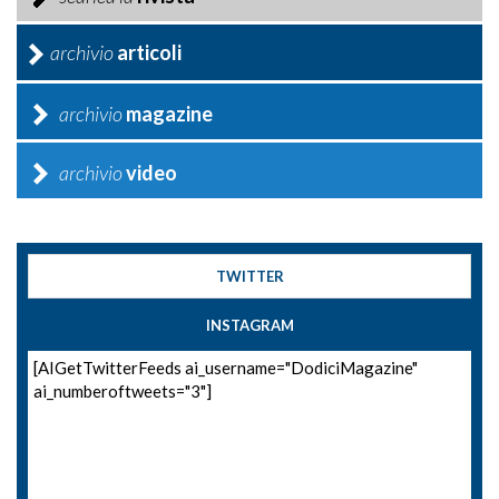
archivio
articoli
archivio
magazine
archivio
video
TWITTER
INSTAGRAM
[AIGetTwitterFeeds ai_username="DodiciMagazine"
ai_numberoftweets="3"]