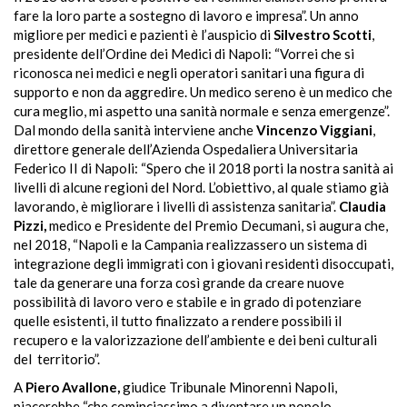
fare la loro parte a sostegno di lavoro e impresa”. Un anno
migliore per medici e pazienti è l’auspicio di
Silvestro Scotti
,
presidente dell’Ordine dei Medici di Napoli:
“Vorrei
che si
riconosca nei medici e negli operatori sanitari una figura di
supporto e non da aggredire. Un medico sereno è un medico che
cura meglio, mi aspetto una sanità normale e senza emergenze”.
Dal mondo della sanità interviene anche
Vincenzo Viggiani
,
direttore generale dell’Azienda Ospedaliera Universitaria
Federico II di Napoli: “
Spero
che il 2018 porti la nostra sanità ai
livelli di alcune regioni del Nord. L’obiettivo, al quale stiamo già
lavorando, è migliorare i livelli di assistenza sanitaria”.
Claudia
Pizzi,
medico e Presidente del Premio Decumani, si augura che,
nel 2018, “Napoli e la Campania realizzassero un sistema di
integrazione degli immigrati con i giovani residenti disoccupati,
tale da generare una forza così grande da creare nuove
possibilità di lavoro vero e stabile e in grado di potenziare
quelle esistenti, il tutto finalizzato a rendere possibili il
recupero e la valorizzazione dell’ambiente e dei beni culturali
del
territorio”.
A
Piero Avallone,
giudice Tribunale Minorenni Napoli,
piacerebbe “che cominciassimo a diventare un popolo.