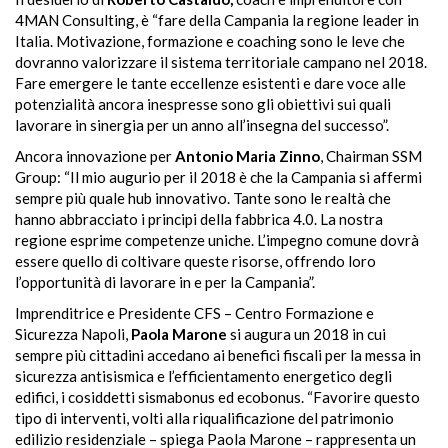
4MAN Consulting, è “fare della Campania la regione leader in
Italia. Motivazione, formazione e coaching sono le leve che
dovranno valorizzare il sistema territoriale campano nel 2018.
Fare emergere le tante eccellenze esistenti e dare voce alle
potenzialità ancora inespresse sono gli obiettivi sui quali
lavorare in sinergia per un anno all’insegna del successo”.
Ancora innovazione per
Antonio Maria Zinno
, Chairman SSM
Group: “Il mio augurio per il 2018 è che la Campania si affermi
sempre più quale hub innovativo. Tante sono le realtà che
hanno abbracciato i principi della fabbrica 4.0. La nostra
regione esprime competenze uniche. L’impegno comune dovrà
essere quello di coltivare queste risorse, offrendo loro
l’opportunità di lavorare in e per la Campania”.
Imprenditrice e Presidente CFS – Centro Formazione e
Sicurezza Napoli,
Paola Marone
si augura un 2018 in cui
sempre più cittadini accedano ai benefici fiscali per la messa in
sicurezza antisismica e
l’efficientamento
energetico degli
edifici, i cosiddetti sismabonus ed ecobonus. “Favorire questo
tipo di interventi, volti alla riqualificazione del patrimonio
edilizio residenziale – spiega Paola Marone – rappresenta un