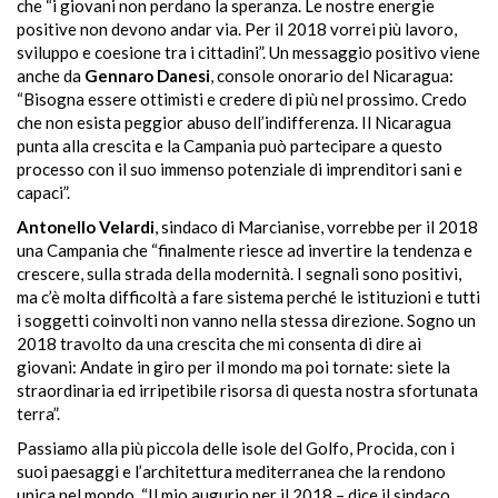
che “i giovani non perdano la speranza. Le nostre energie
positive non devono andar via. Per il 2018 vorrei più lavoro,
sviluppo e coesione tra i cittadini”. Un messaggio positivo viene
anche da
Gennaro Danesi
, console onorario del Nicaragua:
“
Bisogna
essere ottimisti e credere di più nel prossimo. Credo
che non esista peggior abuso dell’indifferenza. Il Nicaragua
punta alla crescita e la Campania può partecipare a questo
processo con il suo immenso potenziale di imprenditori sani e
capaci”.
Antonello Velardi
, sindaco di Marcianise, vorrebbe per il 2018
una Campania che “finalmente riesce ad invertire la tendenza e
crescere, sulla strada della modernità. I segnali sono positivi,
ma c’è molta difficoltà a fare sistema perché le istituzioni e tutti
i soggetti coinvolti non vanno nella stessa direzione. Sogno un
2018 travolto da una crescita che mi consenta di dire ai
giovani: Andate in giro per il mondo ma poi tornate: siete la
straordinaria ed irripetibile risorsa di questa nostra sfortunata
terra”.
Passiamo alla più piccola delle isole del Golfo, Procida, con i
suoi paesaggi e l’architettura mediterranea che la rendono
unica nel mondo. “Il mio augurio per il 2018 – dice il sindaco