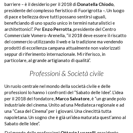
barriere – è il desiderio per il 2018 di
Donatella Chiodo
,
presidente del complesso fieristico di Fuorigrotta –. Un luogo
di pace e bellezza dove tutti possano sentirsi uguali,
beneficiando di uno spazio unico in termini naturalistici e
architettonici”. Per
Enzo Perrotta
, presidente del Centro
Commerciale Vomero-Arenella,
“il 2018
deve essere il riscatto
del commercio utilizzando il web e la tradizione ma vendendo
prodotti di eccellenza campana attualmente non valorizzati
seppur di riferimento internazionale. Mi riferisco, in
particolare, al grande artigianato di qualità”.
Professioni & Società civile
Un ruolo centrale nel mondo della società civile e delle
professioni lo hanno i confronti del “Sabato delle Idee”. L’idea
per il 2018 del fondatore,
Marco Salvatore
, è “un grande polo
industriale del cinema. Unito ad una Mediateca regionale e ad
una “Casa del Cinema” per i giovani. Una cinecittà tutta
napoletana. Un sogno che è già un’idea maturata quest’anno al
Sabato delle Idee”.
Dal mondo delle professioni
Ottavio Lucarelli
, presidente