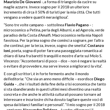
Maurizio De Giovanni
-, a forma di triangolo da cucire su
maglie azzurre. Invece sogno per il 2018 un ulteriore
incremento di circa il 50% di turisti per la mia città. Che tutti
vengano a vedere quant’è meravigliosa”.
“Sono tre volte campano – sottolinea
Flavio Pagano
– :
microcosmico a Petina, perla degli Alburni, e ad Agerola, verde
paradiso della Costa
d’Amalfi.
Macrocosmico nella mia Napoli
favolosa. Per la prima sogno che cominci a sognare, per l’altra
che continui, per la terza, invece, sogno che smetta”.
Costanzo
Ioni
, poeta, sogna di poter fare una passeggiata romantica al
chiaro di luna fra baretti tranquilli e mostre
d’arte
sul Molo S.
Vincenzo:
“Accontentarsi
di poco – dice – non è negare la realtà
o evitare di provvedere, ma serve invece a migliorarci la vita”.
E con gli scrittori, è in forte fermento anche il mondo
dell’editoria: “Che sia un anno meno difficile – esordisce
Diego
Guida
–
, che i risultati della fine della crisi economica che tanto
si sta sbandierando in questi ultimi mesi diventino una realtà
concreta e che anche le attività culturali possano tornare ad
interessare e incuriosire chi ha dovuto tagliare queste voci di
spesa dai bilanci familiari e personali”. “Il mio sogno per il 2018
– aggiunge
Alessandro Polidoro
–
è veder affermarsi il