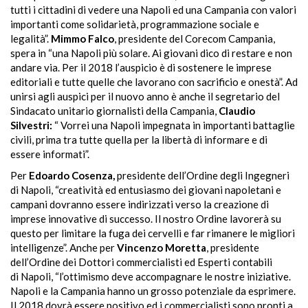
tutti i cittadini di vedere una Napoli ed una Campania con valori
importanti come solidarietà, programmazione sociale e
legalità”.
Mimmo Falco
, presidente del Corecom Campania,
spera in “una Napoli più solare. Ai giovani dico di restare e non
andare via. Per il 2018 l’auspicio è di sostenere le imprese
editoriali e tutte quelle che lavorano con sacrificio e onestà”. Ad
unirsi agli auspici per il nuovo anno è anche il segretario del
Sindacato unitario giornalisti della Campania,
Claudio
Silvestri:
“ Vorrei
una Napoli impegnata in importanti battaglie
civili, prima tra tutte quella per la libertà di informare e di
essere informati”.
Per
Edoardo Cosenza,
presidente dell’Ordine degli Ingegneri
di Napoli, “creatività ed entusiasmo dei giovani napoletani e
campani dovranno essere indirizzati verso la creazione di
imprese innovative di successo. Il nostro Ordine lavorerà su
questo per limitare la fuga dei cervelli e far rimanere le migliori
intelligenze”. Anche per
Vincenzo Moretta
, presidente
dell’Ordine dei Dottori commercialisti ed Esperti contabili
di Napoli, “l’ottimismo deve accompagnare le nostre iniziative.
Napoli e la Campania hanno un grosso potenziale da esprimere.
Il 2018 dovrà essere positivo ed i commercialisti sono pronti a