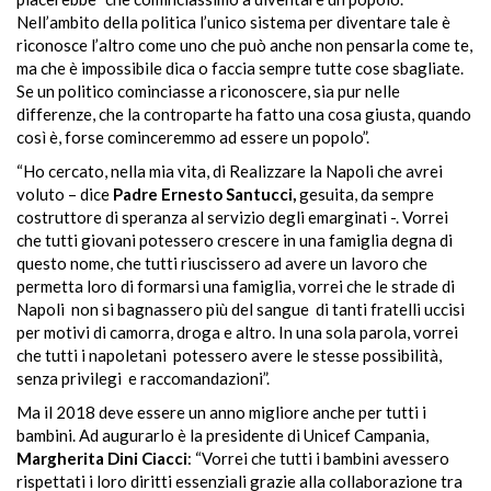
Nell’ambito della politica l’unico sistema per diventare tale è
riconosce l’altro come uno che può anche non pensarla come te,
ma che è impossibile dica o faccia sempre tutte cose sbagliate.
Se un politico cominciasse a riconoscere, sia pur nelle
differenze, che la controparte ha fatto una cosa giusta, quando
così è, forse cominceremmo ad essere un popolo”.
“Ho cercato, nella mia vita, di Realizzare la Napoli che avrei
voluto – dice
Padre Ernesto Santucci,
gesuita, da sempre
costruttore di speranza al servizio degli emarginati -. Vorrei
che tutti giovani potessero crescere in una famiglia degna di
questo nome, che tutti riuscissero ad avere un lavoro che
permetta loro di formarsi una famiglia, vorrei che le strade di
Napoli
non si bagnassero più del sangue
di tanti fratelli uccisi
per motivi di camorra, droga e altro. In una sola parola, vorrei
che tutti i napoletani
potessero avere le stesse possibilità,
senza privilegi
e raccomandazioni”.
Ma il 2018 deve essere un anno migliore anche per tutti i
bambini. Ad augurarlo è la presidente di Unicef Campania,
Margherita Dini Ciacci
:
“Vorrei
che tutti i bambini avessero
rispettati i loro diritti essenziali grazie alla collaborazione tra