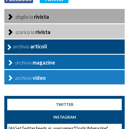
sfoglia la
rivista
scarica la
rivista
archivio
articoli
archivio
magazine
archivio
video
TWITTER
INSTAGRAM
[AIGetTwitterFeeds ai_username="DodiciMagazine"