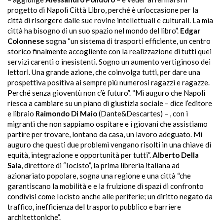
progetto di Napoli Città Libro, perché è un’occasione per la
città di risorgere dalle sue rovine intellettuali e culturali. La mia
città ha bisogno di un suo spazio nel mondo del libro”.
Edgar
Colonnese
sogna “un sistema di trasporti efficiente, un centro
storico finalmente accogliente con la realizzazione di tutti quei
servizi carenti o inesistenti. Sogno un aumento vertiginoso dei
lettori. Una grande azione, che coinvolga tutti, per dare una
prospettiva positiva ai sempre più numerosi ragazzi e ragazze.
Perché senza gioventù non c’è futuro”. “Mi auguro che Napoli
riesca a cambiare su un piano di giustizia sociale – dice l’editore
e libraio
Raimondo Di Maio
(Dante&Descartes)
–
, con i
migranti che non sappiamo ospitare e i giovani che assistiamo
partire per trovare, lontano da casa, un lavoro adeguato. Mi
auguro che questi due problemi vengano risolti in una chiave di
equità, integrazione e opportunità per tutti”.
Alberto Della
Sala
, direttore di “Iocisto”, la prima libreria italiana ad
azionariato popolare, sogna una regione e una città “che
garantiscano la mobilità e e la fruizione di spazi di confronto
condivisi come Iocisto anche alle periferie; un diritto negato da
traffico, inefficienza del trasporto pubblico e barriere
architettoniche”.