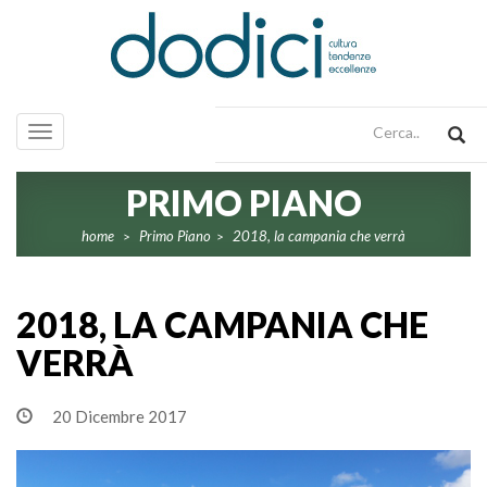
Toggle
navigation
PRIMO PIANO
home
Primo Piano
2018, la campania che verrà
>
>
2018, LA CAMPANIA CHE
VERRÀ
20 Dicembre 2017