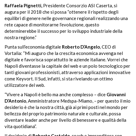
Raffaela Pignetti,
Presidente Consorzio ASI Caserta, si
augura per il 2018 che si possa “ottenere il rispetto degli
equilibri di genere nelle governance regionali realizzando una
rete capace di monitorarne l’evoluzione, questo
determinerebbe il successo per lo sviluppo industriale della
nostra regione.”
Punta sull’economia digitale
Roberto D’Angelo
, CEO di
Vortalia: “Mi auguro che la crescita economica avvenga nel
digitale e favorisca soprattutto le aziende italiane. Vorrei che
Napoli diventasse la capitale del web e un polo tecnologico per
tanti giovani professionisti, attraverso applicazioni innovative
come Keyvort. Il Sud, infatti, si sta rivelando un ottimo
utilizzatore del web.
“Vivere a Napoli è bello ma anche complesso – dice
Giovanni
D’Antonio
, Amministratore Medspa-
Miamo, – per
questo il mio
desiderio è che la nostra città, già ai primi posti nel mondo per
bellezza del proprio patrimonio naturale e culturale, possa
diventare leader anche per livello di benessere e qualità della
vita quotidiana”.
Il desiderio di
Roberto Castaldo,
coach e imprenditore con