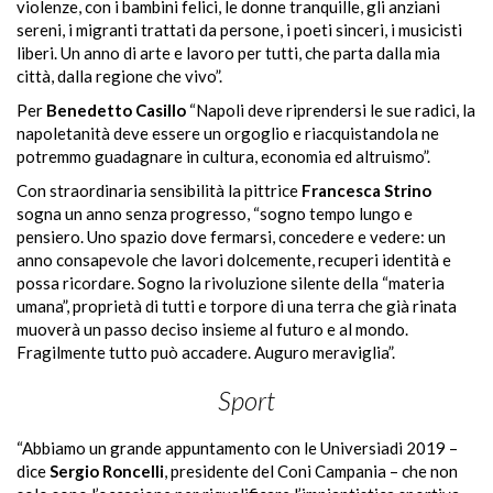
violenze, con i bambini felici, le donne tranquille, gli anziani
sereni, i migranti trattati da persone, i poeti sinceri, i musicisti
liberi. Un anno di arte e lavoro per tutti, che parta dalla mia
città, dalla regione che vivo”.
Per
Benedetto Casillo
“Napoli deve riprendersi le sue radici, la
napoletanità deve essere un orgoglio e riacquistandola ne
potremmo guadagnare in cultura, economia ed altruismo”.
Con straordinaria sensibilità la pittrice
Francesca Strino
sogna un anno senza progresso, “sogno tempo lungo e
pensiero
. Uno spazio dove fermarsi, concedere e vedere: un
anno consapevole che lavori dolcemente, recuperi identità e
possa ricordare. Sogno la rivoluzione silente della “materia
umana”, proprietà di tutti e torpore di una terra che già rinata
muoverà un passo deciso insieme al futuro e al mondo.
Fragilmente tutto può accadere. Auguro meraviglia”.
Sport
“Abbiamo un grande appuntamento con le Universiadi 2019 –
dice
Sergio Roncelli
, presidente del Coni Campania – che non