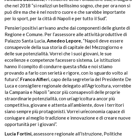
che nel 2018 “si realizzi un bellissimo sogno, che per ora non si
può dire ma che è nel nostro cuore e che sarebbe importante
per lo sport, per la città di Napoli e per tutto il Sud”.
Pensieri positivi arrivano anche dai componenti delle giunte di
Regione e Comune. Per l’assessore alle attività produttive di
Palazzo Santa Lucia,
Amedeo Lepore
, “Napoli deve essere
consapevole della sua storia di capitale del Mezzogiorno e
delle sue potenzialità. Vorrei che i suoi giovani, le sue
eccellenze e competenze facessero sistema
. Le istituzioni
hanno il compito di condurre questa sfida e noi stiamo
provando a farlo con serietà e rigore, con lo sguardo volto al
futuro”.
Franco Alfier
i, capo della segreteria del Presidente De
Luca e consigliere regionale delegato all’Agricoltura, vorrebbe
la Campania e Napoli “ancor più consapevoli delle proprie
straordinarie potenzialità, con
un’agricoltura
ancor più
competitiva, giovane e attenta all’ambiente, dove i territori
siano sempre più protagonisti. Vorrei
un’economia
capace di
coniugare al meglio tradizione e innovazione e di creare nuove
opportunità per i giovani”.
Lucia Fortini,
assessore regionale all’Istruzione, Politiche