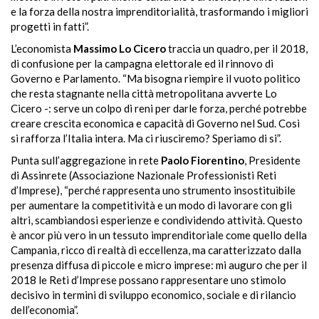
e la forza della nostra imprenditorialità, trasformando i migliori
progetti in fatti”.
L’economista
Massimo Lo Cicero
traccia un quadro, per il 2018,
di confusione per la campagna elettorale ed il rinnovo di
Governo e Parlamento. “Ma bisogna riempire il vuoto politico
che resta stagnante nella città metropolitana
avverte Lo
Cicero -: s
erve un colpo di reni per darle forza, perché potrebbe
creare crescita economica e capacità di Governo nel Sud. Così
si rafforza l’Italia intera. Ma ci riusciremo? Speriamo di si”.
Punta sull’aggregazione in rete
Paolo Fiorentino
, Presidente
di Assinrete (Associazione Nazionale Professionisti Reti
d’Imprese),
“
perché rappresenta uno strumento insostituibile
per aumentare la competitività e un modo di lavorare con gli
altri, scambiandosi esperienze e condividendo attività. Questo
è ancor più vero in un tessuto imprenditoriale come quello della
Campania, ricco di realtà di eccellenza, ma caratterizzato dalla
presenza diffusa di piccole e micro imprese: mi auguro che per il
2018 le Reti d’Imprese possano rappresentare uno stimolo
decisivo in termini di sviluppo economico, sociale e di rilancio
dell’economia”.