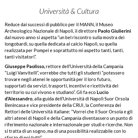
Università & Cultura
Reduce dai successi di pubblico per il MANN, il Museo
Archeologico Nazionale di Napoli, il direttore
Paolo Giulierini
dal nuovo anno si aspetta “un bel riscontro sulla mostra dei
longobardi, su quella dedicata al calcio Napoli, su quella
realizzata per Pompei e soprattutto mi aspetto tanti, tanti,
tanti visitatori”.
Giuseppe Paolisso,
rettore dell’Università della Campania
“Luigi Vanvitelli”, vorrebbe che tutti gli studenti “potessero
trovare negli atenei le opportunità per il loro futuro,
supportati da servizi, trasporti, incentivi e ricettività del
territorio su cui vivono e studiano”. Gli fa eco
Lucio
d’Alessandro
, alla guida dell’Università di Napoli Suor Orsola
Benincasa e vice presidente della CRUI, la Conferenza dei
Rettori delle Università italiane:
“Vorrei
che il Suor
Orsola
e gli
altri atenei di Napoli e della Campania diventassero un punto di
riferimento nazionale e internazionale per studi e ricerche. Non
si tratta di un sogno, ma di una possibilità realizzabile con lo
sforzo di noi tutti”.