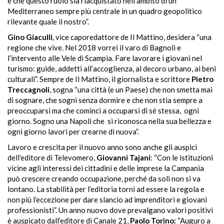
è che questo ruolo sia riacquistato nell’ambito di un
Mediterraneo sempre più centrale in un quadro geopolitico
rilevante quale il nostro”.
Gino Giaculli
, vice caporedattore de Il Mattino, desidera “una
regione che vive. Nel 2018 vorrei il varo di Bagnoli e
l’intervento alle Vele di Scampia. Fare lavorare i giovani nel
turismo: guide, addetti
all’accoglienza,
al decoro urbano, ai beni
culturali”. Sempre de Il Mattino, il giornalista e scrittore
Pietro
Treccagnoli
, sogna “una città (e un Paese) che non smetta mai
di sognare, che sogni senza dormire e che non stia sempre a
preoccuparsi ma che cominci a occuparsi di sé stessa,
ogni
giorno. Sogno una Napoli che
si riconosca nella sua bellezza e
ogni giorno lavori per crearne di nuova”.
Lavoro e crescita per il nuovo anno sono anche gli auspici
dell’editore di Televomero,
Giovanni Tajani
: “Con
le istituzioni
vicine agli interessi dei cittadini e delle imprese la Campania
può crescere creando occupazione, perché da soli non si va
lontano. La stabilità per l’editoria torni ad essere la regola e
non più l’eccezione per dare slancio ad imprenditori e giovani
professionisti”. Un anno nuovo dove prevalgano valori positivi
è auspicato dall’editore di Canale 21,
Paolo Torino:
“Auguro
a