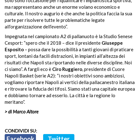
solo sono l’occasione per riqualificare l’impiantistica sportiva,
ma rappresentano anche un enorme volano economico e
culturale. Il nostro augurio è che anche la politica faccia la sua
parte per risolvere tutte le problematiche legate
all’organizzazione dell’evento”.
Impegnata nel campionato A2 di pallanuoto è la Studio Senese
Cesport: “spero che il 2018 – dice il presidente
Giuseppe
Esposito
– possa dare la possibilità a tanti giovani di praticare
sport, lontani da facili distrazioni, in impianti all’altezza dei
risultati che Napoli sta riportando nelle diverse discipline. Noi
ci siamo”. A fargli eco è
Ciro Ruggiero
, presidente di Cuore
Napoli Basket (serie A2): “i nostri obiettivi sono ambiziosi,
vogliamo riportare Napoli ai vertici della pallacanestro italiana
e ritrovare la fiducia dei tifosi. Siamo stati una capitale europea
e dobbiamo tornare ad esserlo. La città e la regione lo
meritano”.
> di Marco Altore
CONDIVIDI SU:
Facebook
Twitter