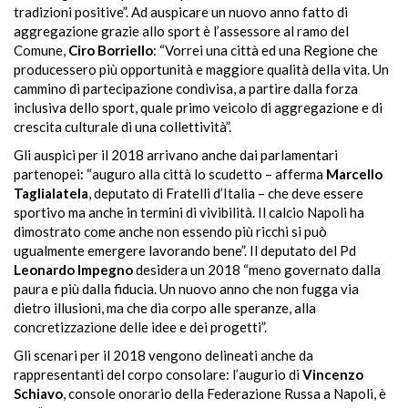
tradizioni positive”. Ad auspicare un nuovo anno fatto di
aggregazione grazie allo sport è l’assessore al ramo del
Comune,
Ciro Borriello
:
“Vorrei
una città ed una Regione che
producessero più opportunità e maggiore qualità della vita. Un
cammino di partecipazione condivisa, a partire dalla forza
inclusiva dello sport, quale primo veicolo di aggregazione e di
crescita culturale di una collettività”.
Gli auspici per il 2018 arrivano anche dai parlamentari
partenopei: “auguro alla città lo scudetto – afferma
Marcello
Taglialatela
, deputato di Fratelli d’Italia
–
che deve essere
sportivo ma anche in termini di vivibilità. Il calcio Napoli ha
dimostrato come anche non essendo più ricchi si può
ugualmente emergere lavorando bene”. Il deputato del Pd
Leonardo Impegno
desidera un 2018 “meno governato dalla
paura e più dalla fiducia. Un nuovo anno che non fugga via
dietro illusioni, ma che dia corpo alle speranze, alla
concretizzazione delle idee e dei progetti”.
Gli scenari per il 2018 vengono delineati anche da
rappresentanti del corpo consolare: l’augurio di
Vincenzo
Schiavo
, console onorario della Federazione Russa a Napoli, è