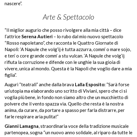
nascere”.
Arte & Spettacolo
“Il miglior augurio che posso rivolgere alla mia città – dice
l’attrice
Serena Autieri
–
lo rubo dal mio nuovo spettacolo
“Rosso napoletano”, che racconta le Quattro Giornate di
Napoli: ‘A Napule che volg’ij è tutta azzurra, comm’ o mare sojo,
e ten’ o core grande comm’ a stu vulcan. ‘A Napule che volg’ij
rifiuta la corruzione e difende con le unghie la sua gioia di
vivere, unica al mondo. Questa è la Napoli che voglio dare a mia
figlia”.
Auguri “teatrali” anche dalla brava
Lalla Esposito:
“Sarà forse
u
n’utopia
ma elaborando uno scritto di Viviani, spero che ci si
voglia più bene, in fondo non siamo altro che un mucchietto di
polvere che il vento spazza via. Quello che resta è la nostra
anima, da curare, da portare a spasso per farla distrarre, per
farle respirare aria pulita!”
Gianni Lamagna
, straordinaria voce della tradizione musicale
partenopea, sogna “un nuovo anno solidale, al riparo da tutte le