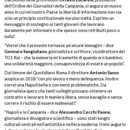
dell’Ordine dei Giornalisti della Campania, si augura un nuovo
anno in cui nel nostro Paese la libertà di informazione non sia
solo un principio costituzionale ma una realtà. Esprimo un
messaggio di sostegno ai tanti giovani che lavorano
duramente per informare e che spesso sono retribuiti poco o
nulla”.
“Vorrei che il presente tornasse ad alcune immagini – dice
Gennaro Sangiuliano
, giornalista e scrittore, vicedirettore del
TG1 Rai – che la memoria mi trasmette di quando ero bambino:
una solidarietà maggiore, consapevolezza di essere un popolo”.
Dal timone del Quotidiano Roma il direttore
Antonio Sasso
auspica un 2018 “con più lavoro e meno delinquenza. Inoltre
vorrei una Napoli bella e con meno problematiche. Da
giornalista spero che tanti colleghi possano ottenere un
contratto e lavorare in maniera libera, senza bavaglio e senza
correre il rischio di essere malmenati”.
“Napoli e la Campania – dice
Alessandro Cecchi Paone
,
giornalista e divulgatore scientifico – sono stati luoghi
culturali centrali nell’antichità e nell’era moderna. Il mio augurio