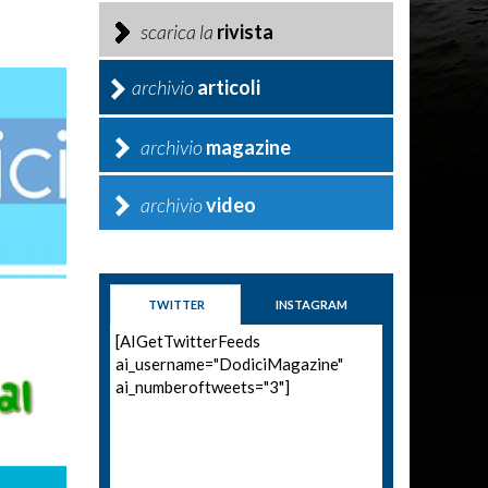
scarica la
rivista
archivio
articoli
archivio
magazine
archivio
video
TWITTER
INSTAGRAM
[AIGetTwitterFeeds
ai_username="DodiciMagazine"
ai_numberoftweets="3"]