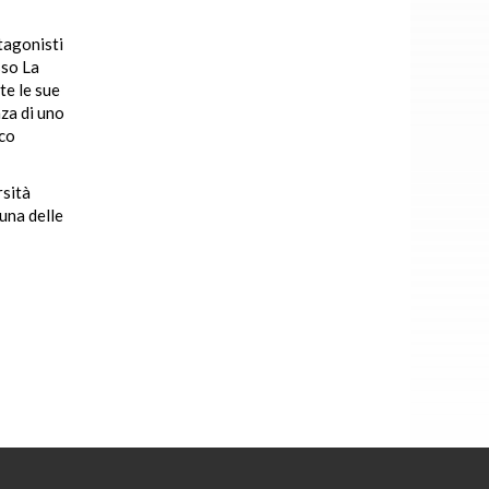
tagonisti
sso La
te le sue
nza di uno
ico
rsità
 una delle