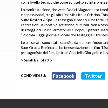
come livello tecnico che come soggetto ed interpretaz
La manifestazione, che vede Dodici Magazine tra i medi
e appassionati, tra gli altri l’ex Miss Italia Cristina Ch
Suite Restort & Spa. La rassegna si basa su una formula 
espressioni, lavorative, artistiche, culturali. Non a c
dei maggiori Gruppi armatoriali europei, il pittore-mar
“Procida Oggi”, giornale locale che festeggia il trente
Le tre serate sono state scandite da momenti important
Suor Orsola Benincasa, la ripresentazione del film “L’iso
protagoniste del film, l’attrice Gabriella Giorgelli, e l
> Sarah Bellofatto
Facebook
Twitter
CONDIVIDI SU: