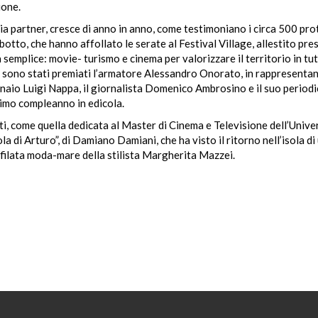
ione.
a partner, cresce di anno in anno, come testimoniano i circa 500 pro
iabotto, che hanno affollato le serate al Festival Village, allestito pre
semplice: movie- turismo e cinema per valorizzare il territorio in tut
aso sono stati premiati l’armatore Alessandro Onorato, in rappresenta
inaio Luigi Nappa, il giornalista Domenico Ambrosino e il suo period
simo compleanno in edicola.
i, come quella dedicata al Master di Cinema e Televisione dell’Unive
la di Arturo”, di Damiano Damiani, che ha visto il ritorno nell’isola di
a sfilata moda-mare della stilista Margherita Mazzei.