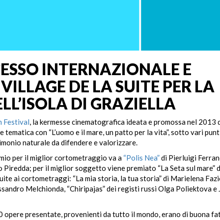
ESSO INTERNAZIONALE E
VILLAGE DE LA SUITE PER LA
LL’ISOLA DI GRAZIELLA
 Festival
, la kermesse cinematografica ideata e promossa nel 2013 
matica con “L’uomo e il mare, un patto per la vita”, sotto vari punti
imonio naturale da difendere e valorizzare.
emio per il miglior cortometraggio va a
“Polis Nea”
di Pierluigi Ferran
o Piredda; per il miglior soggetto viene premiato “La Seta sul mare” d
ite ai cortometraggi: “La mia storia, la tua storia” di Marielena Fazi
lessandro Melchionda, “Chiripajas” dei registi russi Olga Poliektova e
50 opere presentate, provenienti da tutto il mondo, erano di buona fat