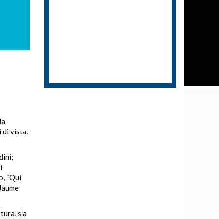
da
 di vista:
dini;
i
o, “Qui
 Jaume
tura, sia