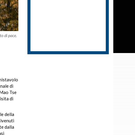
o di pace.
nistavolo
nale di
a Mao Tse
isita di
le della
divenuti
te dalla
asi