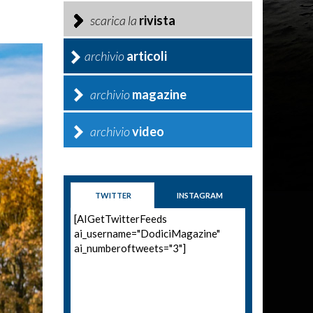
scarica la
rivista
archivio
articoli
archivio
magazine
archivio
video
TWITTER
INSTAGRAM
[AIGetTwitterFeeds
ai_username="DodiciMagazine"
ai_numberoftweets="3"]