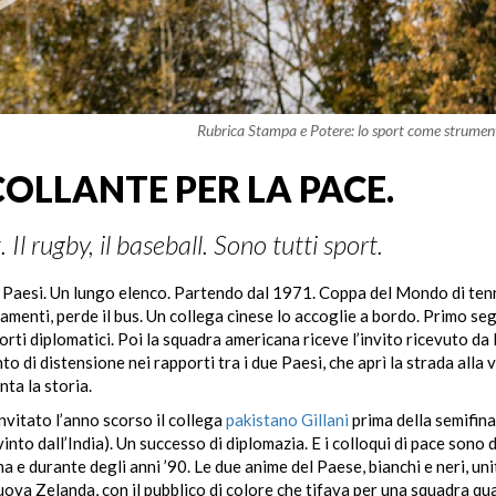
Rubrica Stampa e Potere: lo sport come strument
COLLANTE PER LA PACE.
. Il rugby, il baseball. Sono tutti sport.
i Paesi. Un lungo elenco. Partendo dal 1971. Coppa del Mondo di ten
amenti, perde il bus. Un collega cinese lo accoglie a bordo. Primo seg
pporti diplomatici. Poi la squadra americana riceve l’invito ricevuto d
o di distensione nei rapporti tra i due Paesi, che aprì la strada alla v
nta la storia.
invitato l’anno scorso il collega
pakistano Gillani
prima della semifina
into dall’India). Un successo di diplomazia. E i colloqui di pace sono 
ima e durante degli anni ’90. Le due anime del Paese, bianchi e neri, uni
va Zelanda, con il pubblico di colore che tifava per una squadra qu