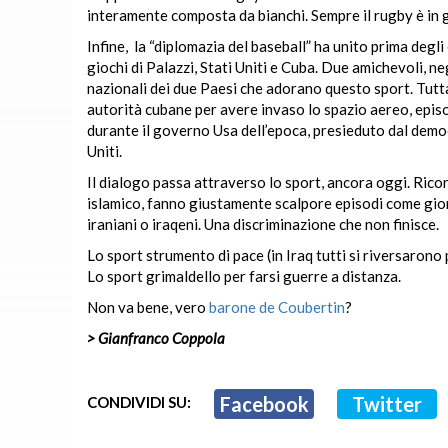
interamente composta da bianchi. Sempre il rugby è in gr
Infine,
la “diplomazia del baseball” ha unito prima degli
giochi di Palazzi, Stati Uniti e Cuba. Due amichevoli, ne
nazionali dei due Paesi che adorano questo sport. Tutta c
autorità cubane per avere invaso lo spazio aereo, epis
durante il governo Usa dell’epoca, presieduto dal democr
Uniti.
Il dialogo passa attraverso lo sport, ancora oggi. Rico
islamico, fanno giustamente scalpore episodi come giorn
iraniani o iraqeni. Una discriminazione che non finisce.
Lo sport strumento di pace (in Iraq tutti si riversarono p
Lo sport grimaldello per farsi guerre a distanza.
Non va bene, vero
barone de Coubertin
?
> Gianfranco Coppola
Facebook
Twitter
CONDIVIDI SU: