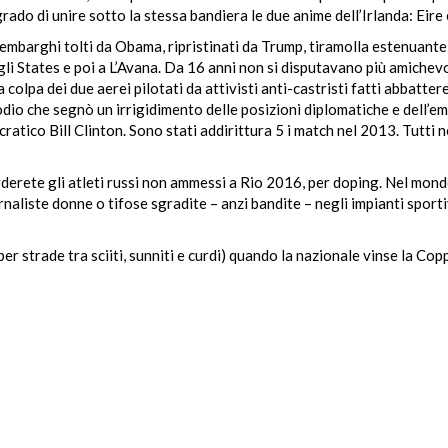
ado di unire sotto la stessa bandiera le due anime dell’Irlanda: Eire e
 embarghi tolti da Obama, ripristinati da Trump, tiramolla estenuante 
gli States e poi a L’Avana. Da 16 anni non si disputavano più amichevol
olpa dei due aerei pilotati da attivisti anti-castristi fatti abbattere
odio che segnò un irrigidimento delle posizioni diplomatiche e dell’
atico Bill Clinton. Sono stati addirittura 5 i match nel 2013. Tutti n
rderete gli atleti russi non ammessi a Rio 2016, per doping. Nel mon
aliste donne o tifose sgradite – anzi bandite – negli impianti sporti
er strade tra sciiti, sunniti e curdi) quando la nazionale vinse la Copp