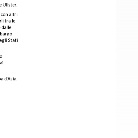
 Ullster.
con altri
i tra le
 dalle
embargo
egli Stati
do
vi
a d’Asia.