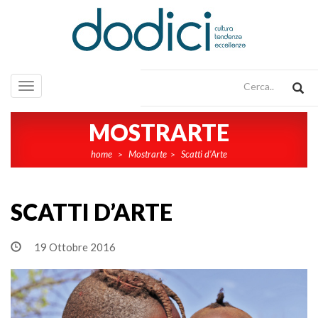
Toggle
navigation
MOSTRARTE
home
Mostrarte
Scatti d’Arte
>
>
SCATTI D’ARTE
19 Ottobre 2016