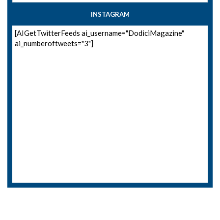
INSTAGRAM
[AIGetTwitterFeeds ai_username="DodiciMagazine"
ai_numberoftweets="3"]