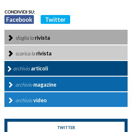
CONDIVIDI SU:
Facebook
Twitter
sfoglia la
rivista
scarica la
rivista
archivio
articoli
archivio
magazine
archivio
video
TWITTER