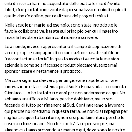
enti di ricerca han- no acquistato delle piattaforme di ‘white
label’, cioè piattaforme vuote da personalizzare, quindi copie di
quello che c’è online, per realizzare dei progetti chiusi.
Nelle scuole primarie, ad esempio, sono state introdotte le
favole collaborative, basate sul principio per cui il maestro
inizia la favola e i bambini continuano a scrivere.
Le aziende, invece, rappresentano il campo di applicazione di
vere e proprie campagne di comunicazione basate sul filone
“raccontaci una storia”. In questo modo si veicola la mission
aziendale come se si facesse product placement, senza mai
sponsorizzare direttamente il prodotto.
Ma cosa significa davvero per un giovane napoletano fare
innovazione e fare sistema qui al Sud? «È una sfida – commenta
Gianluca –. Io ho lottato tre anni per non andarmene da qui. Noi
abbiamo un ufficio a Milano, perché dobbiamo, ma io sto
facendo di tutto per rimanere al Sud. Continueremo a lavorare
qui perché noi crediamo in questa terra. Se non ci si impegna per
migliorare questo territorio, non ci si può lamentare poi che le
cose non funzionano. Non lo si potrà fare per sempre, ma
almeno ci stiamo provando a rimanere qui, dove sono le nostre