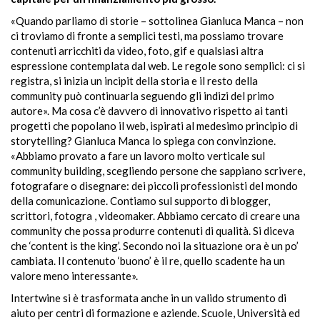
«Quando parliamo di storie – sottolinea Gianluca Manca – non
ci troviamo di fronte a semplici testi, ma possiamo trovare
contenuti arricchiti da video, foto, gif e qualsiasi altra
espressione contemplata dal web. Le regole sono semplici: ci si
registra, si inizia un incipit della storia e il resto della
community può continuarla seguendo gli indizi del primo
autore». Ma cosa c’è davvero di innovativo rispetto ai tanti
progetti che popolano il web, ispirati al medesimo principio di
storytelling? Gianluca Manca lo spiega con convinzione.
«Abbiamo provato a fare un lavoro molto verticale sul
community building, scegliendo persone che sappiano scrivere,
fotografare o disegnare: dei piccoli professionisti del mondo
della comunicazione. Contiamo sul supporto di blogger,
scrittori, fotogra , videomaker. Abbiamo cercato di creare una
community che possa produrre contenuti di qualità. Si diceva
che ‘content is the king’. Secondo noi la situazione ora è un po’
cambiata. Il contenuto ‘buono’ è il re, quello scadente ha un
valore meno interessante».
Intertwine si è trasformata anche in un valido strumento di
aiuto per centri di formazione e aziende. Scuole, Università ed