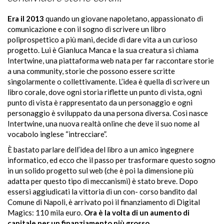
Era il 2013
quando un giovane napoletano, appassionato di
comunicazione e con il sogno di scrivere un libro
poliprospettico a più mani, decide di dare vita a un curioso
progetto. Lui è Gianluca Manca e la sua creatura si chiama
Intertwine, una piattaforma web nata per far raccontare storie
a una community, storie che possono essere scritte
singolarmente o collettivamente. L’idea è quella di scrivere un
libro corale, dove ogni storia riflette un punto di vista, ogni
punto di vista è rappresentato da un personaggio e ogni
personaggio è sviluppato da una persona diversa. Così nasce
Intertwine, una nuova realtà online che deve il suo nome al
vocabolo inglese “intrecciare”.
È bastato parlare dell’idea del libro a un amico ingegnere
informatico, ed ecco che il passo per trasformare questo sogno
in un solido progetto sul web (che è poi la dimensione più
adatta per questo tipo di meccanismi) è stato breve. Dopo
essersi aggiudicati la vittoria di un con- corso bandito dal
Comune di Napoli, è arrivato poi il finanziamento di Digital
Magics: 110 mila euro.
Ora è la volta di un aumento di
capitale per un finanziamento più grosso.