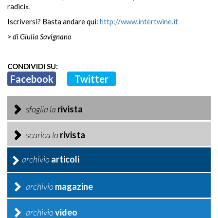
radici».
Iscriversi? Basta andare qui:
http://www.intertwine.it
> di Giulia Savignano
CONDIVIDI SU:
Facebook
Twitter
sfoglia la
rivista
scarica la
rivista
archivio
articoli
archivio
magazine
archivio
video