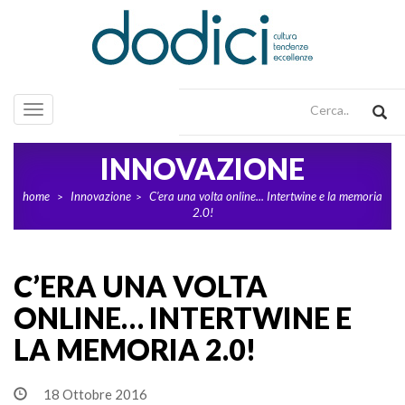
Toggle
navigation
INNOVAZIONE
home
Innovazione
C’era una volta online... Intertwine e la memoria
>
>
2.0!
C’ERA UNA VOLTA
ONLINE… INTERTWINE E
LA MEMORIA 2.0!
18 Ottobre 2016