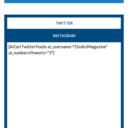
TWITTER
INSTAGRAM
[AIGetTwitterFeeds ai_username="DodiciMagazine"
ai_numberoftweets="3"]