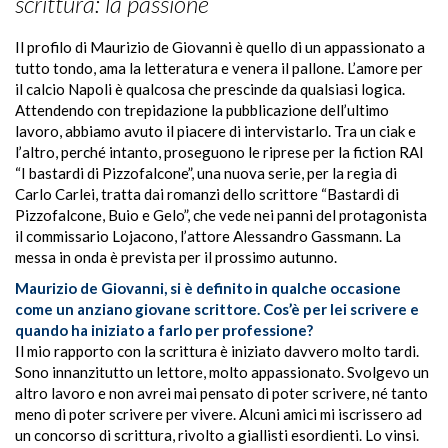
scrittura: la passione
I
l profilo di Maurizio de Giovanni è quello di un appassionato a
tutto tondo, ama la letteratura e venera il pallone. L’amore per
il calcio Napoli è qualcosa che prescinde da qualsiasi logica.
Attendendo con trepidazione la pubblicazione dell’ultimo
lavoro, abbiamo avuto il piacere di intervistarlo. Tra un ciak e
l’altro, perché intanto, proseguono le riprese per la fiction RAI
“I bastardi di Pizzofalcone”, una nuova serie, per la regia di
Carlo Carlei, tratta dai romanzi dello scrittore “Bastardi di
Pizzofalcone, Buio e Gelo”, che vede nei panni del protagonista
il commissario Lojacono, l’attore Alessandro Gassmann. La
messa in onda è prevista per il prossimo autunno.
Maurizio de Giovanni, si è definito in qualche occasione
come un anziano giovane scrittore. Cos’è per lei scrivere e
quando ha iniziato a farlo per professione?
Il mio rapporto con la scrittura è iniziato davvero molto tardi.
Sono innanzitutto un lettore, molto appassionato. Svolgevo un
altro lavoro e non avrei mai pensato di poter scrivere, né tanto
meno di poter scrivere per vivere. Alcuni amici mi iscrissero ad
un concorso di scrittura, rivolto a giallisti esordienti. Lo vinsi.