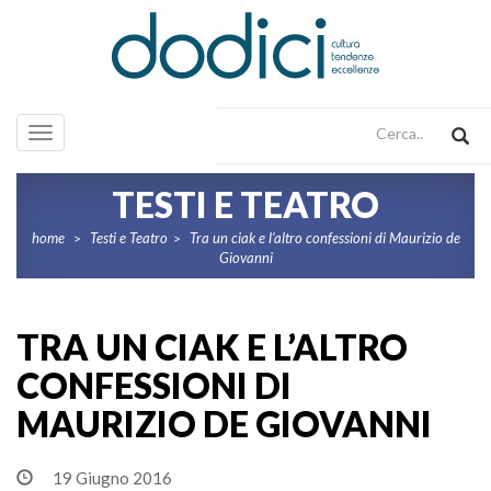
Toggle
navigation
TESTI E TEATRO
home
Testi e Teatro
Tra un ciak e l’altro confessioni di Maurizio de
>
>
Giovanni
TRA UN CIAK E L’ALTRO
CONFESSIONI DI
MAURIZIO DE GIOVANNI
19 Giugno 2016