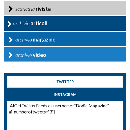
scarica la
rivista
archivio
articoli
archivio
magazine
archivio
video
TWITTER
INSTAGRAM
[AIGetTwitterFeeds ai_username="DodiciMagazine"
ai_numberoftweets="3"]