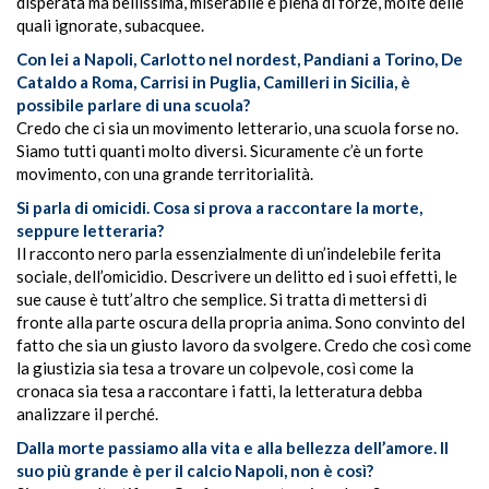
disperata ma bellissima, miserabile e piena di forze, molte delle
quali ignorate, subacquee.
Con lei a Napoli, Carlotto nel nordest, Pandiani a Torino, De
Cataldo a Roma, Carrisi in Puglia, Camilleri in Sicilia, è
possibile parlare di una scuola?
Credo che ci sia un movimento letterario, una scuola forse no.
Siamo tutti quanti molto diversi. Sicuramente c’è un forte
movimento, con una grande territorialità.
Si parla di omicidi. Cosa si prova a raccontare la morte,
seppure letteraria?
Il racconto nero parla essenzialmente di un’indelebile ferita
sociale, dell’omicidio. Descrivere un delitto ed i suoi effetti, le
sue cause è tutt’altro che semplice. Si tratta di mettersi di
fronte alla parte oscura della propria anima. Sono convinto del
fatto che sia un giusto lavoro da svolgere. Credo che così come
la giustizia sia tesa a trovare un colpevole, così come la
cronaca sia tesa a raccontare i fatti, la letteratura debba
analizzare il perché.
Dalla morte passiamo alla vita e alla bellezza dell’amore. Il
suo più grande è per il calcio Napoli, non è così?