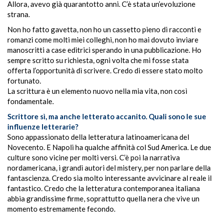
Allora, avevo già quarantotto anni. C’è stata un’evoluzione
strana.
Non ho fatto gavetta, non ho un cassetto pieno di racconti e
romanzi come molti miei colleghi, non ho mai dovuto inviare
manoscritti a case editrici sperando in una pubblicazione. Ho
sempre scritto su richiesta, ogni volta che mi fosse stata
offerta l’opportunità di scrivere. Credo di essere stato molto
fortunato.
La scrittura è un elemento nuovo nella mia vita, non così
fondamentale.
Scrittore sì, ma anche letterato accanito. Quali sono le sue
influenze letterarie?
Sono appassionato della letteratura latinoamericana del
Novecento. E Napoli ha qualche affinità col Sud America. Le due
culture sono vicine per molti versi. C’è poi la narrativa
nordamericana, i grandi autori del mistery, per non parlare della
fantascienza. Credo sia molto interessante avvicinare al reale il
fantastico. Credo che la letteratura contemporanea italiana
abbia grandissime firme, soprattutto quella nera che vive un
momento estremamente fecondo.