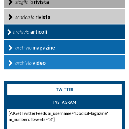
sfoglia la
rivista
scarica la
rivista
archivio
articoli
archivio
magazine
archivio
video
TWITTER
INSTAGRAM
[AIGetTwitterFeeds ai_username="DodiciMagazine"
ai_numberoftweets="3"]