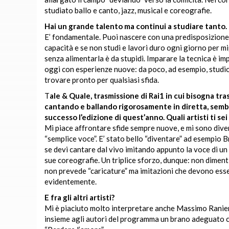
studiato ballo e canto, jazz, musical e coreografie.
Hai un grande talento ma continui a studiare tanto.
E’ fondamentale. Puoi nascere con una predisposizione al
capacità e se non studi e lavori duro ogni giorno per mi
senza alimentarla è da stupidi. Imparare la tecnica è i
oggi con esperienze nuove: da poco, ad esempio, studio t
trovare pronto per qualsiasi sfida.
T
ale & Quale, trasmissione di Rai1 in cui bisogna tras
cantando e ballando rigorosamente in diretta, sembr
successo l’edizione di quest’anno. Quali artisti ti sei
Mi piace affrontare sfide sempre nuove, e mi sono divert
“semplice voce”. E’ stato bello “diventare” ad esempio 
se devi cantare dal vivo imitando appunto la voce di u
sue coreografie. Un triplice sforzo, dunque: non diment
non prevede “caricature” ma imitazioni che devono esser
evidentemente.
E fra gli altri artisti?
Mi è piaciuto molto interpretare anche Massimo Ranieri.
insieme agli autori del programma un brano adeguato c