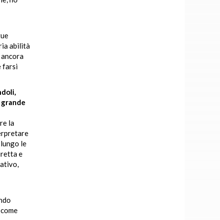
tue
ia abilità
o ancora
 farsi
doli,
n grande
re la
erpretare
 lungo le
iretta e
ativo,
endo
e come