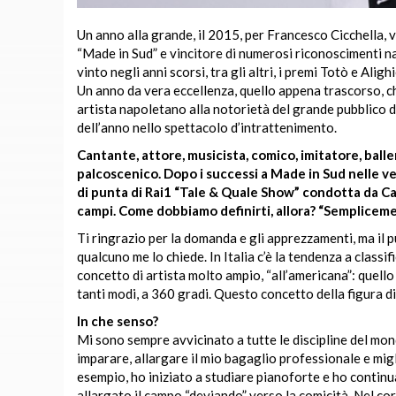
Un anno alla grande, il 2015, per Francesco Cicchella, v
“Made in Sud” e vincitore di numerosi riconoscimenti na
vinto negli anni scorsi, tra gli altri, i premi Totò e Ali
Un anno da vera eccellenza, quello appena trascorso, c
artista napoletano alla notorietà del grande pubblico 
dell’anno nello spettacolo d’intrattenimento.
Cantante, attore, musicista, comico, imitatore, balleri
palcoscenico. Dopo i successi a Made in Sud nelle ves
di punta di Rai1 “Tale & Quale Show” condotta da Carl
campi. Come dobbiamo definirti, allora? “Semplicem
Ti ringrazio per la domanda e gli apprezzamenti, ma il 
qualcuno me lo chiede. In Italia c’è la tendenza a class
concetto di artista molto ampio, “all’americana”: quello
tanti modi, a 360 gradi. Questo concetto della figura d
In che senso?
Mi sono sempre avvicinato a tutte le discipline del mo
imparare, allargare il mio bagaglio professionale e migl
esempio, ho iniziato a studiare pianoforte e ho contin
allargato il campo “deviando” verso la comicità. Nel cor