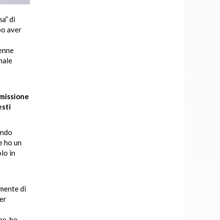
a” di
po aver
ienne
nale
smissione
esti
ando
e ho un
lo in
mente di
per
ne, ho