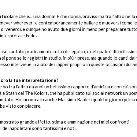
ticolare che è… una donna! E che donna, bravissima tra l’altro nella
henever wherever” e contemporaneamente ballare e muoversi come lei
é di venerdì, e dunque ho avuto due giorni in meno per preparare tutt
interpretare Fedez.
iso cantato praticamente tutto di seguito, e nel quale è difficilissim
 pone se lo registri in studio, in più riprese, ma quando lo canti dal 
esso interviene in aiuto dei rapper proprio in queste occasioni duran
 loro la tua interpretazione?
 ho tra l’altro da anni un bellissimo rapporto d’amicizia e con cui so
à e Stash dei The Kolors, che ha pubblicato sui social network un post
imitato. Ho incontrato anche Massimo Ranieri qualche giorno prima 
be visto con piacere.
imostrato grande affetto, stima e ammirazione nei miei confronti,
i dei napoletani sono tantissimi e noti.