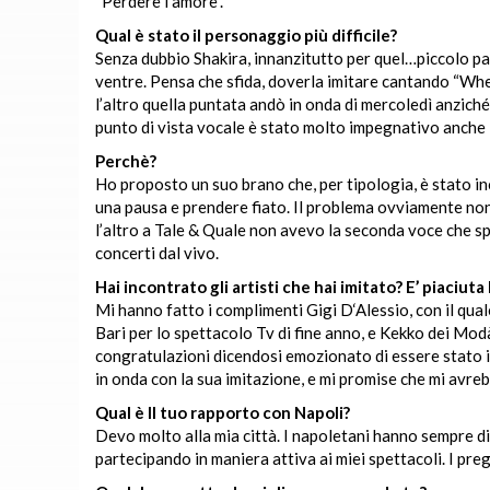
“Perdere l’amore”.
Qual è stato il personaggio più difficile?
Senza dubbio Shakira, innanzitutto per quel…piccolo par
ventre. Pensa che sfida, doverla imitare cantando “W
l’altro quella puntata andò in onda di mercoledì anzich
punto di vista vocale è stato molto impegnativo anche 
Perchè?
Ho proposto un suo brano che, per tipologia, è stato inc
una pausa e prendere fiato. Il problema ovviamente non si
l’altro a Tale & Quale non avevo la seconda voce che sp
concerti dal vivo.
Hai incontrato gli artisti che hai imitato? E’ piaciuta
Mi hanno fatto i complimenti Gigi D‘Alessio, con il quale
Bari per lo spettacolo Tv di fine anno, e Kekko dei Mod
congratulazioni dicendosi emozionato di essere stato 
in onda con la sua imitazione, e mi promise che mi avreb
Qual è Il tuo rapporto con Napoli?
Devo molto alla mia città. I napoletani hanno sempre d
partecipando in maniera attiva ai miei spettacoli. I preg