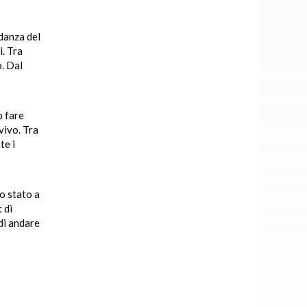
 danza del
. Tra
o. Dal
o fare
vivo. Tra
te i
no stato a
 di
di andare