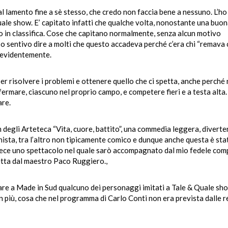
al lamento fine a sè stesso, che credo non faccia bene a nessuno. L’ho
uale show. E’ capitato infatti che qualche volta, nonostante una buo
 in classifica. Cose che capitano normalmente, senza alcun motivo
o sentivo dire a molti che questo accadeva perché c’era chi “remava 
, evidentemente.
r risolvere i problemi e ottenere quello che ci spetta, anche perché 
fermare, ciascuno nel proprio campo, e competere fieri e a testa alta
are.
lm degli Arteteca “Vita, cuore, battito”, una commedia leggera, diverte
nista, tra l’altro non tipicamente comico e dunque anche questa è sta
 invece uno spettacolo nel quale sarò accompagnato dal mio fedele co
etta dal maestro Paco Ruggiero.,
are a Made in Sud qualcuno dei personaggi imitati a Tale & Quale sh
in più, cosa che nel programma di Carlo Conti non era prevista dalle 