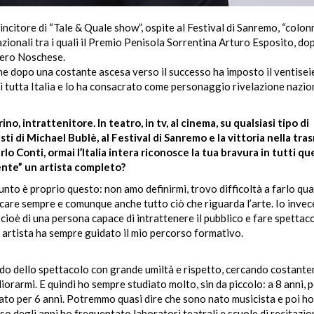
incitore di “Tale & Quale show”, ospite al Festival di Sanremo, “colonn
zionali tra i quali il Premio Penisola Sorrentina Arturo Esposito, do
ghiero Noschese.
he dopo una costante ascesa verso il successo ha imposto il ventise
di tutta Italia e lo ha consacrato come personaggio rivelazione nazio
no, intrattenitore. In teatro, in tv, al cinema, su qualsiasi tipo di
ti di Michael Bublè, al Festival di Sanremo e la vittoria nella tra
o Conti, ormai l’Italia intera riconosce la tua bravura in tutti qu
ente” un artista completo?
punto è proprio questo: non amo definirmi, trovo difficoltà a farlo qu
ificare sempre e comunque anche tutto ciò che riguarda l’arte. Io invec
 cioè di una persona capace di intrattenere il pubblico e fare spettaco
i artista ha sempre guidato il mio percorso formativo.
ndo dello spettacolo con grande umiltà e rispetto, cercando costante
iorarmi. E quindi ho sempre studiato molto, sin da piccolo: a 8 anni, 
uato per 6 anni. Potremmo quasi dire che sono nato musicista e poi ho
so degli anni ho frequentato laboratori teatrali e scuole di recitazio