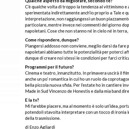
Qualche aspetto da migliorare, secondo te?
C’è qualche volta di troppo la tendenza al vittimismo e 
sperimentata indirettamente anch’io proprio a Tale e q
interpretazione, non raggiungessi un buon piazzamento
particolare, mentre invece nei commenti del giorno dop
napoletani. Cose che non stanno né in cielo né in terra
Come rispondere, dunque?
Piangersi addosso non conviene, meglio darsi da fare pe
napoletani abbiamo tutte le potenzialità per poterci af
dunque di creare noi stessi le condizioni per farci critic
Programmi per il futuro?
Cinema e teatro, innanzitutto. In primavera uscirà il fi
anche un po’ romantica in cui ho un ruolo da coprotago
bella piccola nuova sfida. Per l’estate ho in cantiere
Made in Sud Vincenzo de Honestis e dalla mia band dir
E la tv?
Mi farebbe piacere, ma al momento è solo un’idea, port
potendoli stavolta interpretare con un tocco di ironia 
della trasmissione.
di Enzo Agliardi