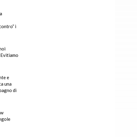
na
contro” i
noi
. Evitiamo
nte e
ta una
mpagno di
ow
regole