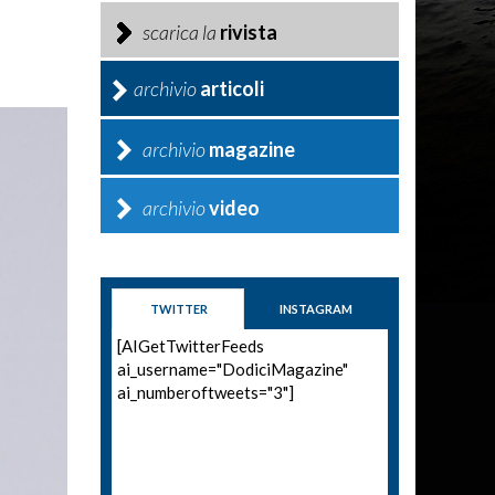
scarica la
rivista
archivio
articoli
archivio
magazine
archivio
video
TWITTER
INSTAGRAM
[AIGetTwitterFeeds
ai_username="DodiciMagazine"
ai_numberoftweets="3"]