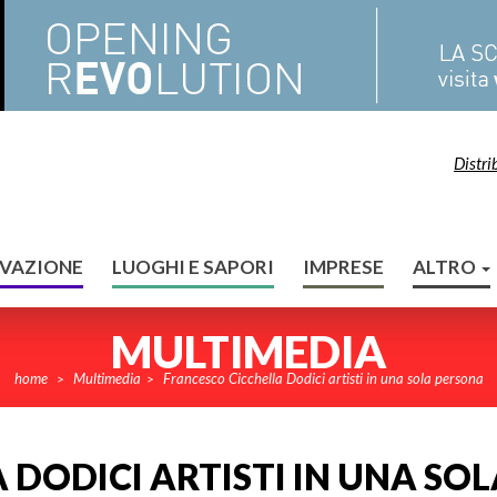
Distri
VAZIONE
LUOGHI E SAPORI
IMPRESE
ALTRO
MULTIMEDIA
home
Multimedia
Francesco Cicchella Dodici artisti in una sola persona
>
>
DODICI ARTISTI IN UNA SO