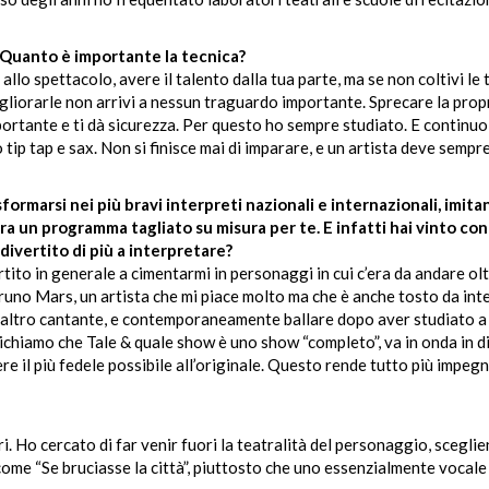
 Quanto è importante la tecnica?
lo spettacolo, avere il talento dalla tua parte, ma se non coltivi le 
gliorarle non arrivi a nessun traguardo importante. Sprecare la propr
mportante e ti dà sicurezza. Per questo ho sempre studiato. E continu
ip tap e sax. Non si finisce mai di imparare, e un artista deve sempre
formarsi nei più bravi interpreti nazionali e internazionali, imitan
a un programma tagliato su misura per te. E infatti hai vinto co
 divertito di più a interpretare?
ito in generale a cimentarmi in personaggi in cui c’era da andare olt
Bruno Mars, un artista che mi piace molto ma che è anche tosto da int
n altro cantante, e contemporaneamente ballare dopo aver studiato a
ichiamo che Tale & quale show è uno show “completo”, va in onda in d
e il più fedele possibile all’originale. Questo rende tutto più impegn
 Ho cercato di far venir fuori la teatralità del personaggio, scegli
ome “Se bruciasse la città”, piuttosto che uno essenzialmente vocal