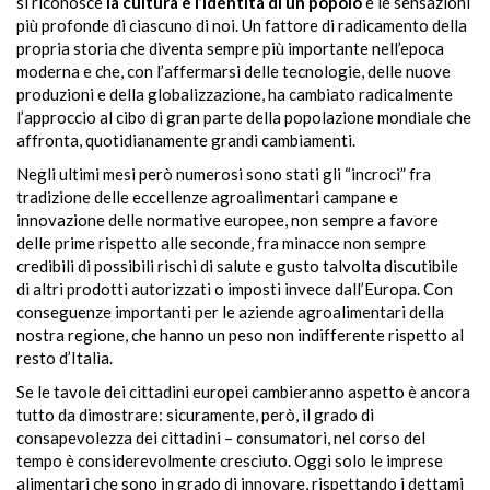
si riconosce
la cultura e l’identità di un popolo
e le sensazioni
più profonde di ciascuno di noi. Un fattore di radicamento della
propria storia che diventa sempre più importante nell’epoca
moderna e che, con l’affermarsi delle tecnologie, delle nuove
produzioni e della globalizzazione, ha cambiato radicalmente
l’approccio al cibo di gran parte della popolazione mondiale che
affronta, quotidianamente grandi cambiamenti.
Negli ultimi mesi però numerosi sono stati gli “incroci” fra
tradizione delle eccellenze agroalimentari campane e
innovazione delle normative europee, non sempre a favore
delle prime rispetto alle seconde, fra minacce non sempre
credibili di possibili rischi di salute e gusto talvolta discutibile
di altri prodotti autorizzati o imposti invece dall’Europa. Con
conseguenze importanti per le aziende agroalimentari della
nostra regione, che hanno un peso non indifferente rispetto al
resto d’Italia.
Se le tavole dei cittadini europei cambieranno aspetto è ancora
tutto da dimostrare: sicuramente, però, il grado di
consapevolezza dei cittadini – consumatori, nel corso del
tempo è considerevolmente cresciuto. Oggi solo le imprese
alimentari che sono in grado di innovare, rispettando i dettami