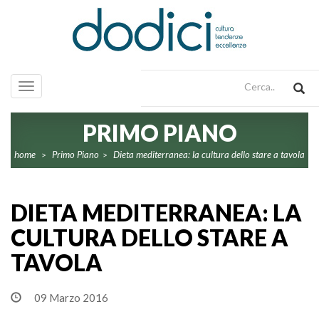
Toggle
navigation
PRIMO PIANO
home
Primo Piano
Dieta mediterranea: la cultura dello stare a tavola
>
>
DIETA MEDITERRANEA: LA
CULTURA DELLO STARE A
TAVOLA
09 Marzo 2016