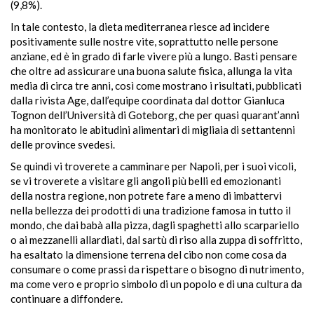
(9,8%).
In tale contesto, la dieta mediterranea riesce ad incidere
positivamente sulle nostre vite, soprattutto nelle persone
anziane, ed è in grado di farle vivere più a lungo. Basti pensare
che oltre ad assicurare una buona salute fisica, allunga la vita
media di circa tre anni, così come mostrano i risultati, pubblicati
dalla rivista Age, dall’equipe coordinata dal dottor Gianluca
Tognon dell’Università di Goteborg, che per quasi quarant’anni
ha monitorato le abitudini alimentari di migliaia di settantenni
delle province svedesi.
Se quindi vi troverete a camminare per Napoli, per i suoi vicoli,
se vi troverete a visitare gli angoli più belli ed emozionanti
della nostra regione, non potrete fare a meno di imbattervi
nella bellezza dei prodotti di una tradizione famosa in tutto il
mondo, che dai babà alla pizza, dagli spaghetti allo scarpariello
o ai mezzanelli allardiati, dal sartù di riso alla zuppa di soffritto,
ha esaltato la dimensione terrena del cibo non come cosa da
consumare o come prassi da rispettare o bisogno di nutrimento,
ma come vero e proprio simbolo di un popolo e di una cultura da
continuare a diffondere.