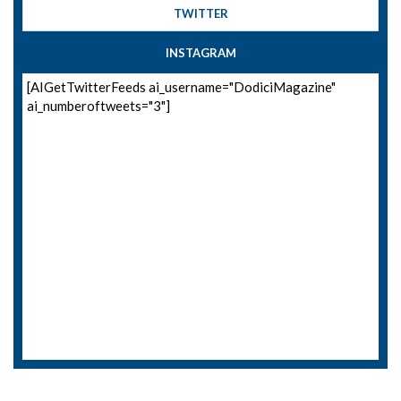
TWITTER
INSTAGRAM
[AIGetTwitterFeeds ai_username="DodiciMagazine"
ai_numberoftweets="3"]